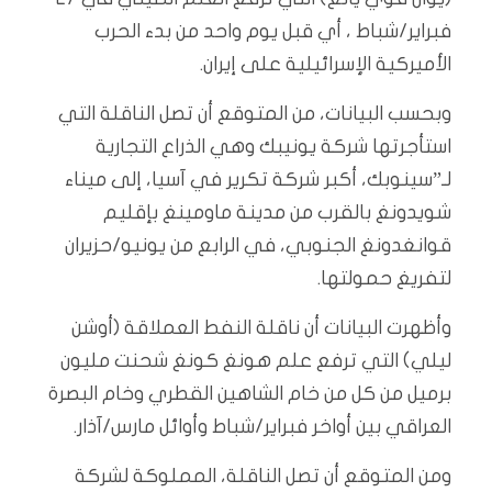
فبراير/شباط ، أي قبل يوم واحد من بدء الحرب
الأميركية الإسرائيلية على إيران.
وبحسب البيانات، من المتوقع أن تصل الناقلة التي
استأجرتها شركة يونيبك وهي الذراع التجارية
لـ”سينوبك، أكبر شركة تكرير في آسيا، إلى ميناء
شويدونغ بالقرب من مدينة ماومينغ بإقليم
قوانغدونغ الجنوبي، في الرابع من يونيو/حزيران
لتفريغ حمولتها.
وأظهرت البيانات أن ناقلة النفط العملاقة (أوشن
ليلي) التي ترفع علم هونغ كونغ شحنت مليون
برميل من كل من خام الشاهين القطري وخام البصرة
العراقي بين أواخر فبراير/شباط وأوائل مارس/آذار.
ومن المتوقع أن تصل الناقلة، المملوكة لشركة