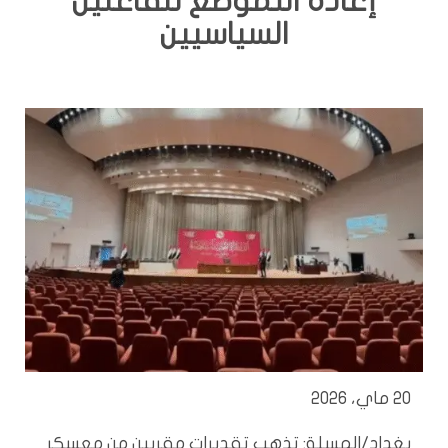
إعادة التموضع للفاعلين
السياسيين
20 ماي، 2026
بغداد/المسلة: تذهب تقديرات مقربين من معسكر