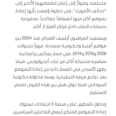
مختلفة، وصولاً إلى إعلان انضمامهما الأخير إلى
“تحالف الأقوياء”، في خطوة وُصفت بأنها إعادة
تموضع أكثر منها انشقاقاً عقائدياً، مدفوعة
بحسابات البقاء داخل مراكز القرار لا أكثر.
ويستعيد المراقبون أرشيف الفياض منذ 2004 بين
مواقع أمنية وحكومية متعددة، مروراً بتحولات
2006 و2010 و2014، في مسار يعكس براغماتية
سياسية متحركة أكثر من ثبات أيديولوجي، فيما
يظهر الأسدي في المسار ذاته من إعادة التموضع
بعد تراجع فرصه التنفيذية، وسط محاولة حكومة
السوداني ضبط توازن هش بين هذه القوى لضمان
الاستقرار.
وتداول ناشطون على منصة X انتقادات لسلوك
إعادة التموضع المتكرر لبعض الفاعلين السياسيين،