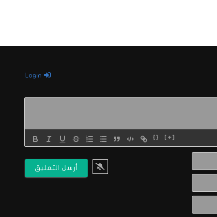
Login
{}
[+]
الاسم*
البريد
الالكتروني*
Website