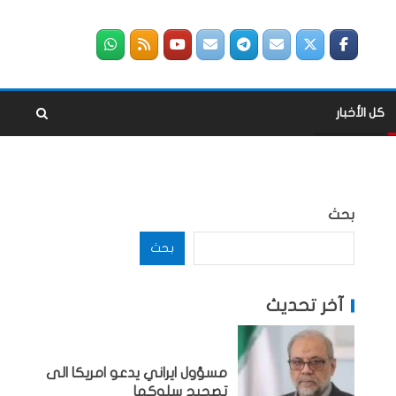
كل الأخبار
بحث
بحث
آخر تحديث
مسؤول ايراني يدعو امريكا الى
تصحيح سلوكها