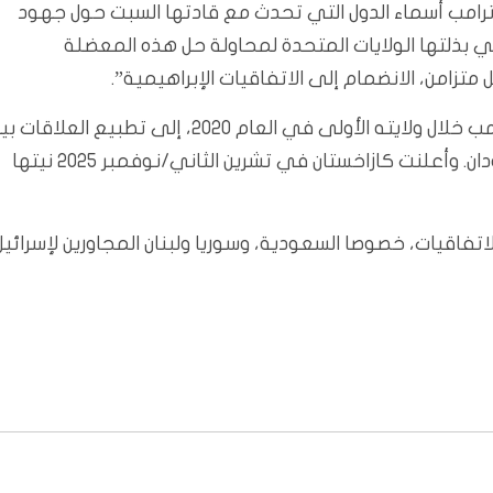
رامب أسماء الدول التي تحدث مع قادتها السبت حول جهود
تي بذلتها الولايات المتحدة لمحاولة حل هذه المعضلة
امن، الانضمام إلى الاتفاقيات الإبراهيمية”.
وأدت الاتفاقيات الإبراهيمية التي تمّ توقيعها برعاية ترامب خلال ولايته الأولى في العام 2020، إلى تطبيع العلاقا
إسرائيل ودول عربية هي الإمارات والبحرين والمغرب والسودان. وأعلنت كازاخستان في تشرين الثاني/نوفمبر 2025 نيتها
تفاقيات، خصوصا السعودية، وسوريا ولبنان المجاورين لإسرائيل