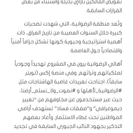
تعويض المالكين بأراضٍ بديلة واستثناء من بعض
القرارات السابقة.
وتُعد منطقة الرضوانية، التي شهدت تضحيات
كبيرة خلال السنوات العصيبة من تاريخ العراق، ذات
أهمية استراتيجية وحيوية كونها تشكل حزاماً أمنياً
واقتصادياً حول العاصمة.
أهالي الرضوانية يرون في المشروع تهديداً وجودياً
لملكياتهم وتراثهم. وفي منصة إكس (تويتر
سابقاً)، اجتاحت تغريدات غاضبة الهاشتاجات مثل
#الرضوانية_لأهلها و #نموت_ولا_نسلم_أرضنا،
حيث عبر مستخدمون عن مخاوفهم من “تغيير
ديموغرافي” و”صفقات فساد” تستهدف أراضي
المواطنين تحت غطاء الاستثمار. وأعاد بعضهم
التذكير بجهود النائب الجبوري السابقة في تجديد