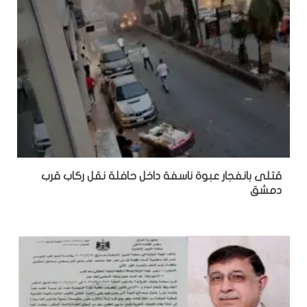
قتلى بانفجار عبوة ناسفة داخل حافلة نقل ركاب قرب
دمشق