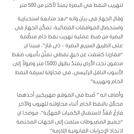
لتهريب النفط في البصرة يمتدّ لأكثر من 500 متر.
وقال الجهاز في بيان وانه “بعد متابعة استخبارية
واستحصال الموافقات القضائية، تمكّن الجهاز في
البصرة من ضبط عملية تهريب نفط خام منظّمة
على الطريق السريع البصرة – ذي قار”، مبينا ان
“مفارزنا كشفت عن خرقٍ نفطي تمثّل بأنبوب ضغط
مدفون تحت الأرض يمتدّ بطول (500) متر وصولاً إلى
الأنبوب الناقل الرئيسي، في محاولة لسرقة النفط
الخام وتهريبه”.
وأضاف انه ” ضُبط في الموقع صهريجَين أحدهما
محمَّل بالنفط الخام أثناء محاولته للهروب والآخر
فارغٌ مُعَدٌّ لاستقبال الكميات المهرَّبة”، موضحا ان
“جميع المضبوطات سلمت إلى الجهات المختصة
لاتخاذ الإجراءات القانونية اللازمة”.