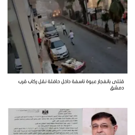
قتلى بانفجار عبوة ناسفة داخل حافلة نقل ركاب قرب
دمشق