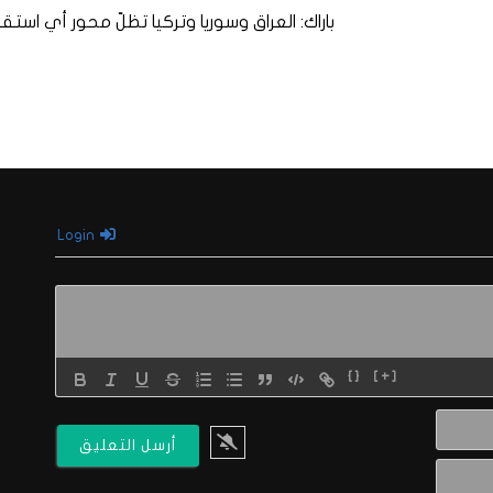
باراك: العراق وسوريا وتركيا تظلّ محور أي استقرا
Login
{}
[+]
الاسم*
البريد
الالكتروني*