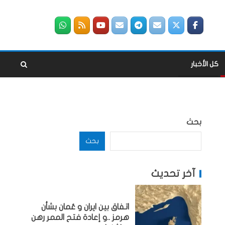
كل الأخبار
بحث
بحث
آخر تحديث
اتفاق بين ايران و عُمان بشأن
هرمز ..و إعادة فتح الممر رهن