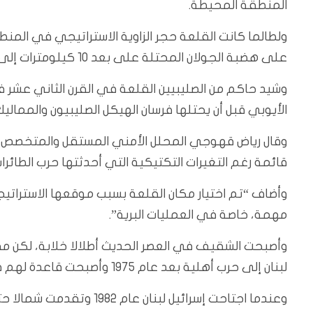
المنطقة المحيطة.
ولطالما كانت القلعة حجر الزاوية الاستراتيجي في المن
على هضبة الجولان المحتلة على بعد 10 كيلومترات إلى الشرق والبحر المتوسط على بعد 25 كيلومترا إلى الغرب.
وشيد حاكم من الصليبيين القلعة في القرن الثاني عشر ف
الأيوبي قبل أن يحتلها فرسان الهيكل الصليبيون والممالي
وقال رياض قهوجي المحلل الأمني المستقل والمتخصص في
قائمة رغم التغيرات التكتيكية التي أحدثتها حرب الطائر
وأضاف “تم اختيار مكان القلعة بسبب موقعها الاستراتيج
مهمة، خاصة في العمليات البرية”.
وأصبحت الشقيف في العصر الحديث أطلالا خلابة، لكن مق
لبنان إلى حرب أهلية بعد عام 1975 وأصبحت قاعدة لهم في هجماتهم ضد إسرائيل.
وعندما اجتاحت إسرائيل لبن