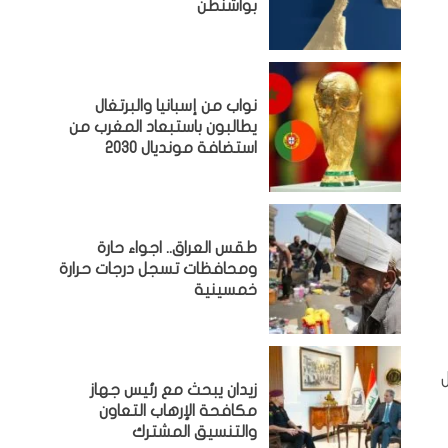
بواشنطن
نواب من إسبانيا والبرتغال
يطالبون باستبعاد المغرب من
استضافة مونديال 2030
طقس العراق.. اجواء حارة
ومحافظات تسجل درجات حرارة
خمسينية
زيدان يبحث مع رئيس جهاز
مكافحة الإرهاب التعاون
والتنسيق المشترك