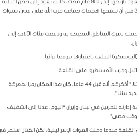
وعندما دخلت قوات إسرائيلية يوم السبت القلعة، التي يعود تاريخها إلى 900 عام مضت، كانت تعود إلى حصن احتلته
طوال فترة وجودها في جنوب لبنان بين عامي 1982 و2000 قبل أن تدفعها هجمات جماعة حزب الله على مدى سنوات
ي حملة دمرت المناطق المحيطة به ودفعت مئات الآلاف إلى
ن.
يونسكو) القلعة باعتبارها موقعا تراثيا.
ائيل وحزب الله سيطروا على القلعة
أشاد رئيس الوزراء الإسرائيلي بنيامين نتنياهو بالعودة، قائلا “أذكركم أنه قبل 44 عاما، كان هذا المكان رمزا لمعركة
يد بيننا”.
دارته للحربين في لبنان وإيران “اليوم، عدنا إلى الشقيف
 وقت مضى”.
لقلعة عندما دخلت القوات الإسرائيلية، لكن القتال استمر ف