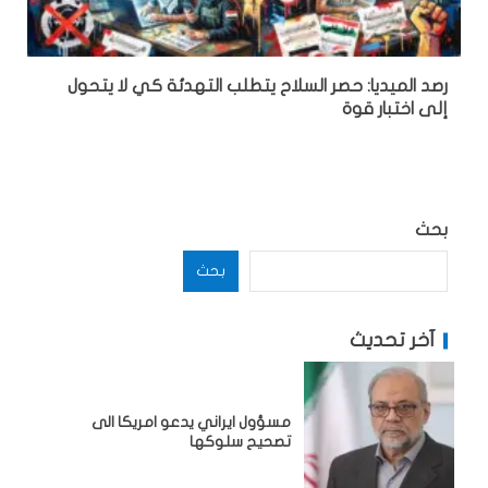
رصد الميديا: حصر السلاح يتطلب التهدئة كي لا يتحول
إلى اختبار قوة
بحث
بحث
آخر تحديث
مسؤول ايراني يدعو امريكا الى
تصحيح سلوكها