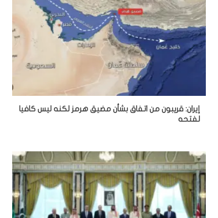
إيران: قريبون من اتفاق بشأن مضيق هرمز لكنه ليس كافيا
لفتحه