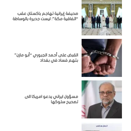
صحيفة إيرانية تهاجم باكستان عقب
“اتفاقية مكة”: ليست جديرة بالوساطة
القبض على أحمد الجبوري “أبو مازن”
بتهم فساد في بغداد
مسؤول ايراني يدعو امريكا الى
تصحيح سلوكها