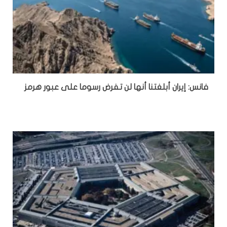
فانس: إيران أبلغتنا أنها لن تفرض رسوما على عبور هرمز