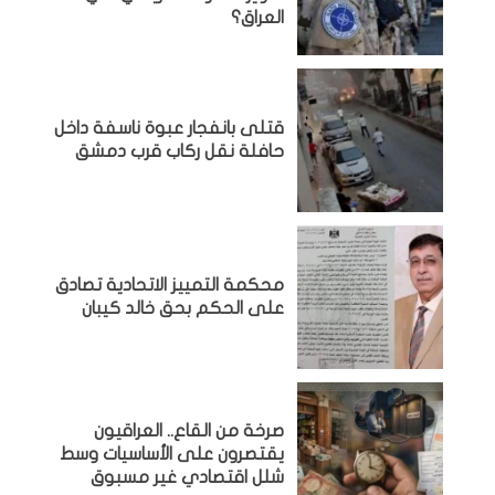
العراق؟
قتلى بانفجار عبوة ناسفة داخل
حافلة نقل ركاب قرب دمشق
محكمة التمييز الاتحادية تصادق
على الحكم بحق خالد كيبان
صرخة من القاع.. العراقيون
يقتصرون على الأساسيات وسط
شلل اقتصادي غير مسبوق