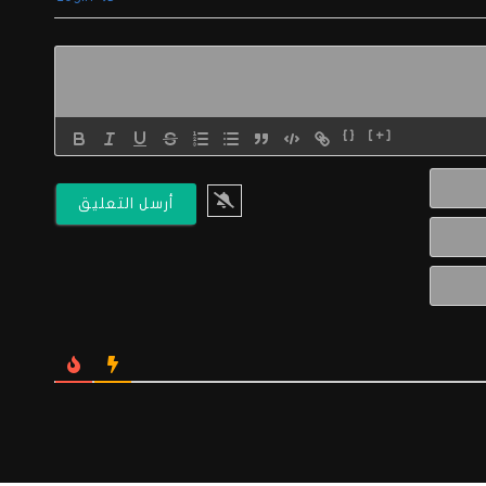
{}
[+]
الاسم*
البريد
الالكتروني*
Website