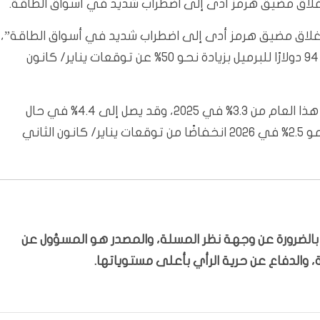
 إغلاق مضيق هرمز أدى إلى اضطراب شديد في أسواق الطاقة.
 “إغلاق مضيق هرمز أدى إلى اضطراب شديد في أسواق الطاقة”،
مضيفًا أن “متوسط سعر خام برنت هذا العام سيكون عند 94 دولارًا للبرميل بزيادة نحو 50% عن توقعات يناير/ كانون
وأوضح أنه “من المتوقع ارتفاع التضخم العالمي إلى 4% هذا العام من 3.3% في 2025، وقد يصل إلى 4.4% في حال
استمرار الحرب”، فيما أشار إلى أن “الاقتصاد العالمي سينمو 2.5% في 2026 انخفاضًا من توقعات يناير/ كانون الثاني
ّر بالضرورة عن وجهة نظر المسلة، والمصدر هو المسؤول عن
 والدفاع عن حرية الرأي بأعلى مستوياتها.