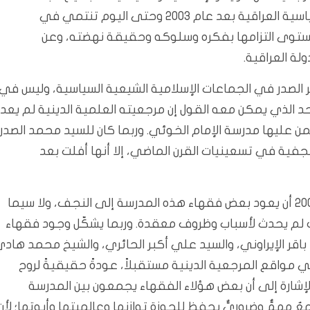
الإسلامية الشيعية المهيمنة أو الفاعلة في الساحة السياسية العراقية بعد عام 2003 وحتى اليوم تنتمي في
 مستوى التزامها بفكره وسلوكه وحقيقة نهضته، وعن
ة العراقية.
 الصدر في الجماعات الإسلامية الشيعية السياسية، وليس في
حد الذي يمكن معه القول إن مرجعيته العلمية الدينية لم يعد
ن عليها مدرسة الإمام الخوئي. وربما كان للسيد محمد الصدر
نجفية في تسعينيات القرن الماضي، إلا أنها أفلت بعد
وقد كان أبناء مدرسة محمد باقر الصدر يأملون بعد عام 2003 أن يعود بعض فقهاء هذه المدرسة إلى النجف، ولا سيما
ك لم يحدث لأسباب وظروف معقدة. وربما يشكّل وجود فقهاء
باقر الإيراوني، والسيد علي أكبر الحائري، والشيخ محمد هاد
 مواقع المرجعية الدينية مستقبلاً، عودةً حقيقيةً لروح
لإشارة إلى أن بعض هؤلاء الفقهاء يجمعون بين المدرسة
 مهمٌّ وضروريٌّ يحفظ للحوزة توازنها وعالميتها وأبوتها؛ لأن