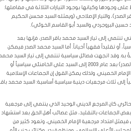
على وجودها وكيانها بوجود التيارات الثلاثة في مفاصلها:
ر الصدر)، والتيار الإصلاحي (ويمثله السيد محسن الحكيم
د حسين البروجردي والسيد أبو القاسم الخوئي).
 تنتمي إلى تيار السيد محمد باقر الصدر، فإنها بعد
، أو تقليداً فقهياً أحياناً. أما السيد محمد الصدر فيمكن
ً به. وقد اتجهت فصائل سياسية تنتمي إلى تيار السيد محمد
الصدر (الضلع الثالث في مثلث مرجعية السيد محمد باقر الصدر) بعد عام 2003 إلى السيد علي الخامنئي سياسياً أو
 الإمام الخميني. ولذلك يمكن القول إن الجماعات الإسلامية
ياً إلى ثلاث مرجعيات دينية سياسية أساسية: السيد محمد باقر
لحائري كان المرجع الديني الوحيد الذي ينتمي إلى مرجعية
يه بعض الجماعات بالتقليد، مثل عصائب أهل الحق بعد استشهاد
ي فيمثل امتداد مرجعية الإمام الخميني، وتعود كثير من
لمجلس الأعلى الإسلامي، ومنظمة بدر، وكتائب حزب الله،