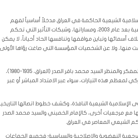
لامية الشيعية الحاكمة في العراق مدخلاً أساسياً لفهم
طبيعة الرمزية الایديولوجیة التي تنزع إليها السلطة العراقية بعد عام ٢٠٠٣، ومساراتها، وشبكات التأثير التي تحكم
اف أسمائها وتباين مواقفها وتنافسها الحاد أحياناً، لا يمكن
قت منها، ولا عن الشخصيات المؤسسة التي صاغت رؤاها الأولى
وفي مقدمة هذه المرجعيات يبرز اسم المرجع الديني والمفكر والمنظر السيد محمد باقر الصدر (العراق، 1935-1980)،
 لمعظم هذه التيارات، سواء عبر الامتداد المباشر أو عبر
وى الإسلامية الشيعية النافذة، وكشف خطوط اتصالها التاريخي
لها مع مرجعيات أخرى، كالإمام الخميني والسيد محمد الصدر
حكم الشيعي المعاصر في العراق.
مرجعية النهضوية والإصلاحية والسياسية؛ فجميع الجماعات