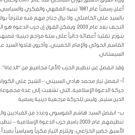
أعلن رسمياً عام 1981 تبنیه الفقهي والفكر
بالسيد علي الخامنئي. ولا يزال جناح مهم فيه ملتزماً بو
النجف بعد عام 2003. ويمكن القول إن حزب 
يتوزع تقليد أعضائه حالياً على ستة مراجع دينية؛ فمنه
القاسم الخوئي والإمام الخميني، وآخرون قلدوا السيد 
السيستاني.
وقد انفصل عن تنظيم الحزب (الأم) مجاميع من “الدعاة”
حركة الدعوة الإسلامية، التي تشعبت إلى عدة مجموعات
الدين سليم، وليس للحركة مرجعية دينية رسمية.
تنظيمهم عام 2003 باسم حزب الدعوة الإسلامية
الأسبق خضير الخزاعي، ويَلتزم التيار فكرياً وسياسياً بمب