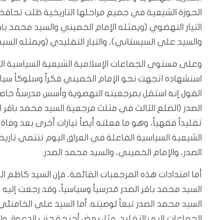
الحوزة الشيعية في جميع مراحلها التاريخية ظلت تحافظ 
التيار النهضوي (ويمثله الإمام الخميني والسيد محمد باق
والسيد علي السيستاني)، والتيار التقليدي (ويمثله السي
وعلى مستوى الجماعات الإسلامية الشيعية السياسية التي
استشهاده اتجهت نحو الإمام الخميني فكراً وسلوكاً سياسياً
القول إنه استقل بمرجعيته النهضوية وأسس مدرسةً خاصة
تقليداً فقهياً، وهو ما فعلته أيضاً تيارات أخرى بعد وفاة
الشيعية السياسية الفاعلة في العراق اليوم تنتمي تاريخ
الصدر، والإمام الخميني، والسيد محمد الصدر.
أما امتدادات هذه المرجعيات القائمة، فإن السيد كاظم ا
السيد محمد باقر الصدر مَدرسياً وسياسياً، وقد رجعت إل
السيد محمد الصدر تبعاً لوصيته. أما السيد علي الخامنئ
الجماعات إليه بالتقليد، مثل بعض أجنحة حزب الدعوة، وا