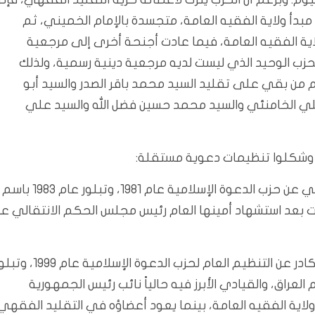
ي والسياسي مبدأ ولاية الفقيه العامة، متجسدة بالإمام الخميني، ثم
لاية الفقيه العامة، فيما عادت أجنحة أخرى إلى مرجعية
الدعوة هو الحزب الوحيد الذي ليست لديه مرجعية دينية رسمية، ولذلك
م من بقي على تقليد السيد محمد باقر الصدر والسيد أبو
علي الخامنئي والسيد محمد حسين فضل الله والسيد علي
، وشكلوا تنظيمات دعوية مستقلة:
أ- انفصل تيار محمد هادي السبيتي – الشيخ علي الكوراني عن حزب الدعوة الإسلامية عام 1981، وتبلور عام 1983 باسم
 بعد استشهاد أمينها العام رئيس مجلس الحكم الانتقالي عز
ب- انفصل السيد هاشم الموسوي وعدد من القياديين والكادر عن التنظيم العام لحزب الدعوة الإسلامية ع
 – تنظيم العراق، والقيادي الأبرز فيه حالياً نائب رئيس الجمهورية
دأ ولاية الفقيه العامة، بينما يعود أعضاؤه في التقليد الفقهي