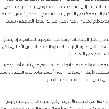
لة بالتقليد إلى الشيخ محمد اليعقوبي، وهو الوحيد الذي
يار السيد مقتدى الصدر (التيار الشيعي الوطني) على تقليد
د كاظم الحائري، حتى قبل اعتزاله العمل المرجعي بسبب
اني داخل الجماعات الإسلامية الشيعية السياسية، إذ يمكن
يته إلى حدود الإلزام، باعتباره المرجع الديني الأعلى، لكن
سيتضح في التفاصيل.
لنهضوية والحركية، فإنها تتجسد اليوم في ثلاثة أضلاع: حزب
المجلس الأعلى الإسلامي الذي أسسه قادة حزب الدعوة والسيد
دري الذي أسسه السيد محمد الصدر.
1- أسس السيد محمد باقر الصدر حزب الدعوة الإسلامية عام 1957 فی النجف الأشرف، وهو الحزب الذي يتزعمه رئيس
لأسبق نوري المالكي منذ عام 2007 وحتى اليوم. وبرغم أن الحزب يترك لأعضائه حرية التقليد الفقهي، فإن