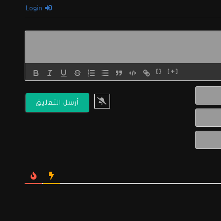
Login
{}
[+]
الاسم*
البريد
الالكتروني*
Website