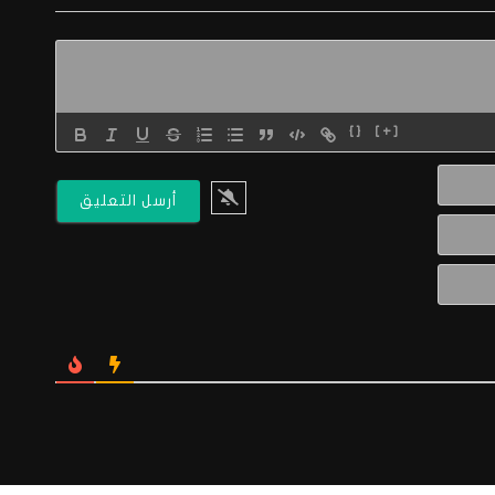
{}
[+]
الاسم*
البريد
الالكتروني*
Website