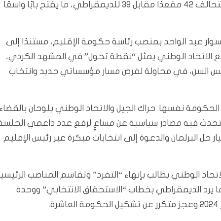
منافسًا بوجه الحزب الديمقراطي الكردستاني، إذ يملك التحالف 42 مقعدًا مقابل 39 للديمقراطي، ما يفتح بابًا واسعًا
اسوار عبد الواحد بمنصب رئاسة حكومة الإقليم، مستندًا إلى
فاق مع الاتحاد الوطني يمثل “نقطة تحول” في المشهد الكردي،
رئيس السن، في محاولة لفرض مسار مؤسساتي جديد وانتخاب
الحكومة نفسها. حراك الجيل والاتحاد الوطني يلوحان بالقضاء
ت تتحدث فيه مصادر سياسية عن مساعٍ لرفع عدد داعمي الجلسة
قراطي بخيار حل البرلمان والدعوة إلى انتخابات مبكرة عبر رئيس الإقليم
تحاد الوطني يطالب بإنهاء “التفرد” وتقاسم المناصب الرئيسي
 بينما يرد الديمقراطي بخطاب “الاستحقاق الانتخابي” ووحدة
.