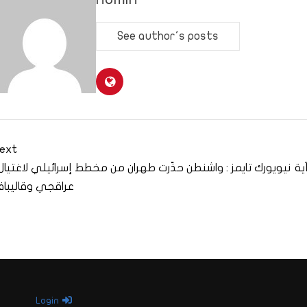
See author's posts
ext
ية
نيويورك تايمز : واشنطن حذّرت طهران من مخطط إسرائيلي لاغتيال
عراقجي وقاليبا
Login