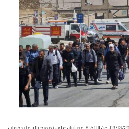
بغداد/المسلة: أعلنت هيئة المنافذ الحدودية، الثلاثاء 09/13/2022، عن الاتفاق مع ايران على تفويج زائريها بدفعات