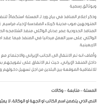
وبوثائق رسمية
وذكر اعلام المنافذ في بيان ورد لـ المسلة: استكمالاً لت
المتوجهين صوب مدينة كربلاء المقدسة لإحياء مراسيم زيا
المنافذ الحدودية عمر عدنان الوائلي منفذ الشلامجه الح
الوائلي على سير العمل ميدانيا في المنفذ فيما عقد اجت
الاربعينية.
وأضاف انه تم الانتقال الى الجانب الإيراني والاجتماع مع قي
داخل المنفذ الإيراني، حيث تم الاتفاق على تفويجهم بشك
للاتفاقية الموقعة بين البلدين من اجل تسهيل دخولهم و
المسلة – متابعة – وكالات
النص الذي يتضمن اسم الكاتب او الجهة او الوكالة، لا يع