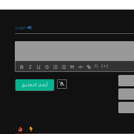
Login
{}
[+]
الاسم*
البريد
الالكتروني*
Website