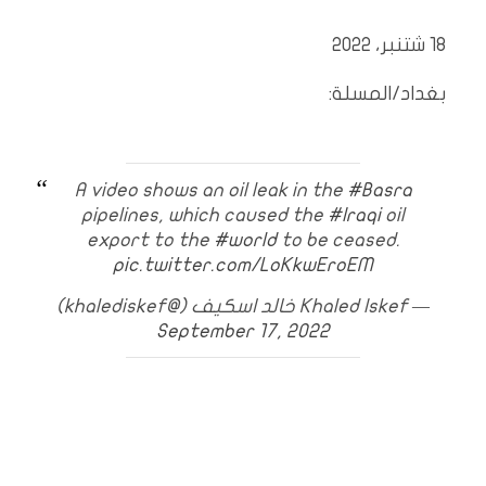
18 شتنبر، 2022
بغداد/المسلة:
A video shows an oil leak in the
#Basra
pipelines, which caused the
#Iraqi
oil
export to the
#world
to be ceased.
pic.twitter.com/LoKkwEroEM
— Khaled Iskef خالد اسكيف (@khalediskef)
September 17, 2022