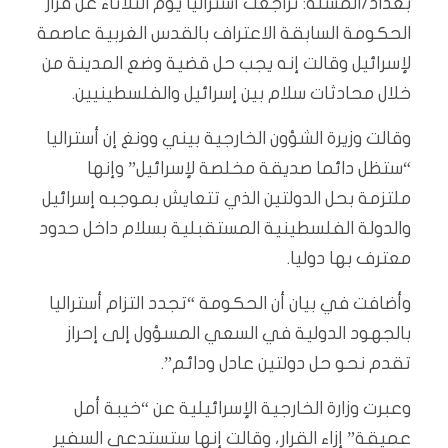
بغداد/المسلة: تراجعت أستراليا يوم الثلاثاء عن قرار
الحكومة السابقة الاعتراف بالقدس الغربية عاصمة
لإسرائيل وقالت إنه يجب حل قضية وضع المدينة من
خلال محادثات سلام بين إسرائيل والفلسطينيين.
وقالت وزيرة الشؤون الخارجية بيني وونغ إن أستراليا
“ستظل دائما صديقة مخلصة لإسرائيل” وإنها
ملتزمة بحل الدولتين الذي تتعايش بموجبه إسرائيل
والدولة الفلسطينية المستقبلية بسلام داخل حدود
معترف بها دوليا.
وأضافت في بيان أن الحكومة “تجدد التزام أستراليا
بالجهود الدولية في السعي المسؤول إلى إحراز
تقدم نحو حل دولتين عادل ودائم”.
وعبرت وزارة الخارجية الإسرائيلية عن “خيبة أمل
عميقة” إزاء القرار، وقالت إنها ستستدعي السفير