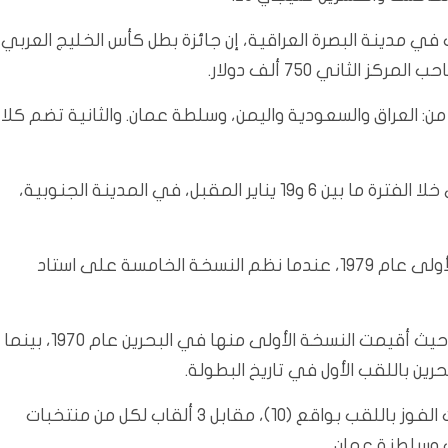
في مدينة البصرة العراقية، إن جائزة بطل كأس الخليج العربي
لثاني 750 ألف دولار.
: العراق والسعودية واليمن، وسلطة عمان. والثانية تضم كلا
وستقام مباريات النسخة الـ25 لبطولة كأس الخليج العربي خلا الفترة ما بين 6 و19 يناير المقبل، في المدينة الجنوبية،
ويستضيف العراق البطولة للمرة الثانية في تاريخه بعد الأولى عام 1979، عندما نظم النسخة الخامسة على استاد
وتنظم بطولة كأس الخليج العربي مرة واحدة كل عامين، حيث أقيمت النسخة الأولى منها في البحرين عام 1970، بينما
ويحمل منتخب الكويت الرقم القياسي من حيث عدد مرات الفوز باللقب بواقع (10)، مقابل 3 ألقاب لكل من منتخبات
ت وسلطنة عمان.