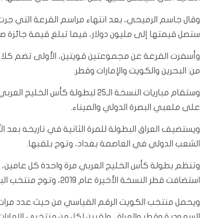
وقال جاسم الرميحي، بعد انتهاء مراسم القرعة التي جرت 
ستصل قيمتها إلى مليون دولار، فيما تبلغ قيمة جائزة صاحب المركز ا
وأسفرت القرعة عن مجموعتين قويتين، الأولى تضم كلا من
من: البحرين والكويت والإمارات وقطر.
على ملعبي البصرة الدولي والميناء.
الشعب الدولي في العاصمة بغداد، وتوج بلقبها.
استضافت قطر النسخة الأخيرة عام 2019، وتوج منتخب البحرين باللقب الأول في تاريخ البطولة.
السعودية وقطر والعراق، ولقبين لكل من منتخبي الإمارا