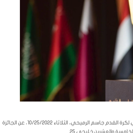
بغداد/المسلة: كشف أمين عام اتحاد كأس الخليج العربي لكرة القدم جاسم الرميحي، الثلاثاء 10/25/2022، عن الجائزة
امسة والعشرين خليجي 25.