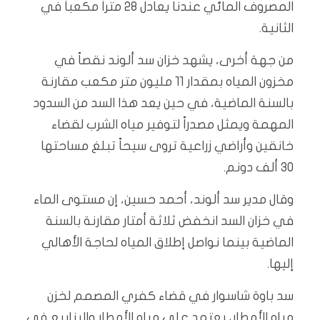
المصروف المائي عندنا يعادل 28 متراً مكعباً في
الثانية.
من جهة أخرى، يشهد خزان سد ألوند نقصاً في
مخزون المياه بمقدار 11 مليون متر مكعب مقارنة
بالسنة الماضية، في حين يعد هذا السد من السدود
المهمة ويمثل مصدراً لتوفير مياه الشرب لقضاء
خانقين وأراضي زراعية تروى سيحاً تبلغ مساحتها
30 ألف دونم.
وقال مدير سد ألوند، أحمد حسين، إن مستوى الماء
في خزان السد انخفض ثلاثة أمتار مقارنة بالسنة
الماضية بينما نواصل إطلاق المياه لحاجة الأهالي
إليها.
سد باوة شاسوار في قضاء كفري المصمم لخزن
مياه الأمطار، يعتمد على مياه الأمطار والينابيع في