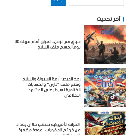
آخر تحديث
سباق مع الزمن.. العراق أمام مهلة 60
يوماً لحسم ملف السلاح
رصد الميديا: أزمة السيولة والسلاح
وفتح ملف “داري” والحسابات
الختامية تسيطر على المشهد
الاعلامي
الخزانة الأميركية تشطب فلاي بغداد
من قوائم العقوبات.. عودة مظفرة