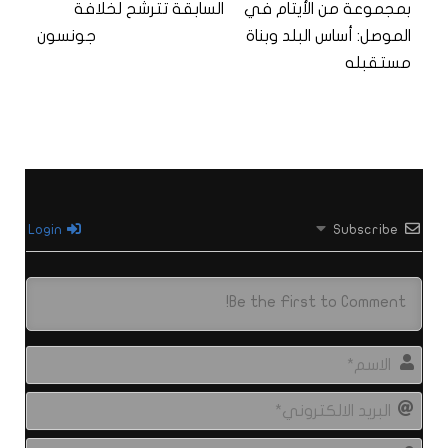
بمجموعة من الأيتام في
السابقة تترشح لخلافة
الموصل: أساس البلد وبناة
جونسون
مستقبله
Login
Subscribe
الاس
البري
الال
site