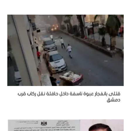
قتلى بانفجار عبوة ناسفة داخل حافلة نقل ركاب قرب
دمشق