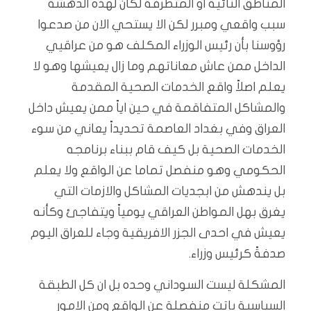
المناطق النائية او المتطرفة لكان لهذه الدهشة
سبب واقعي ومبرر لكن الا يستحي الان من صدعوا
رؤوسنا بأن رئيس الوزراء المكلف هو من عراقيي
الداخل ممن عاش معاناتهم وما زال يعيشها وهو لا
يعلم اصلاً واقع الخدمات الصحية المقدمة
والمشاكل المتفاقمة في حين اياً ممن يعيش داخل
العراق وفي بغداد العاصمة تحديداً يعاني من سوء
الخدمات الصحية بل كيف قام ببناء برنامجه
الحكومي وهو منفصل تماما عن الواقع ولا يعلم
بل يندهش من ابجديات المشاكل والازمات التي
يغرق بهل المواطن العراقي يومياً ويتفاجئ وكأنه
يعيش في احدى الجزر الافريقية وجاء للعراق اليوم
صدفةً كرئيس وزراء.
المشكلة ليست السوداني وحده بل ان كل الطبقة
السياسية باتت منفصلة عن الواقع ومن الامور