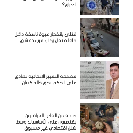
العراق؟
قتلى بانفجار عبوة ناسفة داخل
حافلة نقل ركاب قرب دمشق
محكمة التمييز الاتحادية تصادق
على الحكم بحق خالد كيبان
صرخة من القاع.. العراقيون
يقتصرون على الأساسيات وسط
شلل اقتصادي غير مسبوق