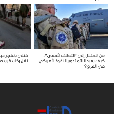
من الاحتلال إلى “التحالف الأممي”..
قتلى بانفجار عب
كيف يعيد الناتو تدوير النفوذ الأمريكي
نقل ركاب قرب 
في العراق؟