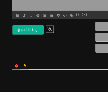
{}
[+]
الاسم*
البريد
الالكتروني*
Website