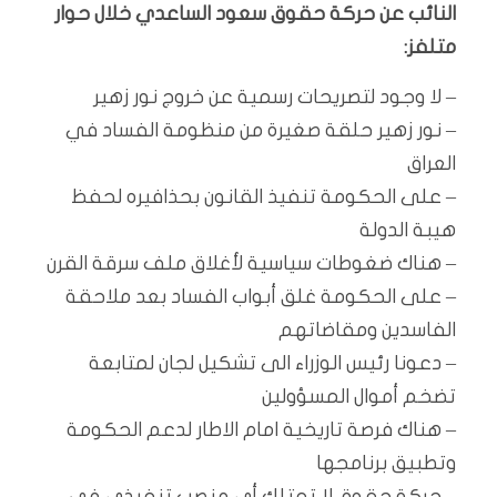
النائب عن حركة حقوق سعود الساعدي خلال حوار
متلفز:
– لا وجود لتصريحات رسمية عن خروج نور زهير
– نور زهير حلقة صغيرة من منظومة الفساد في
العراق
– على الحكومة تنفيذ القانون بحذافيره لحفظ
هيبة الدولة
– هناك ضغوطات سياسية لأغلاق ملف سرقة القرن
– على الحكومة غلق أبواب الفساد بعد ملاحقة
الفاسدين ومقاضاتهم
– دعونا رئيس الوزراء الى تشكيل لجان لمتابعة
تضخم أموال المسؤولين
– هناك فرصة تاريخية امام الاطار لدعم الحكومة
وتطبيق برنامجها
– حركة حقوق لا تمتلك أي منصب تنفيذي في