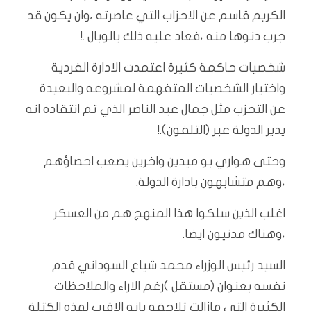
الكريم قاسم عن الاحزاب التي عاصرته ،وان يكون قد
جرب دنوها منه ،فعاد عليه ذلك بالوبال .!
شخصيات حاكمة كثيرة اعتمدت الادارة الفردية
واختيار الشخصيات المتفهمة لمشروعه والبعيدة
عن التحزب مثل جمال عبد الناصر الذي تم انتقاده انه
يدير الدولة عبر (التلفون).!
وحتى هواري بو ميدين واخرين يصعب احصاؤهم
،وهم متشابهون بادارة الدولة.
اغلب الذين سلكوا هذا المنهج هم من العسكر
،وهناك مدنيون ايضا.
السيد رئيس الوزراء محمد شياع السوداني قدم
نفسه بعنوان (مستقل )رغم الاراء والملاحظات
الكثيرة التي مازالت تلاحقه بانه الاقرب لهذه الكتلة