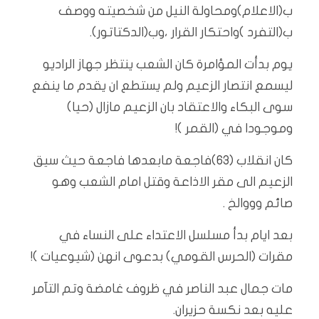
ب(الاعلام)ومحاولة النيل من شخصيته ووصف
ب(التفرد )واحتكار القرار ،وب(الدكتاتور).
يوم بدأت المؤامرة كان الشعب ينتظر جهاز الراديو
ليسمع انتصار الزعيم ولم يستطع ان يقدم ما ينفع
سوى البكاء والاعتقاد بان الزعيم مازال (حيا)
وموجودا في (القمر )!
كان انقلاب (63)فاجعة مابعدها فاجعة حيث سيق
الزعيم الى مقر الاذاعة وقتل امام الشعب وهو
صائم وووالخ .
بعد ايام بدأ مسلسل الاعتداء على النساء في
مقرات (الحرس القومي) بدعوى انهن (شيوعيات )!
مات جمال عبد الناصر في ظروف غامضة وتم التآمر
عليه بعد نكسة حزيران.