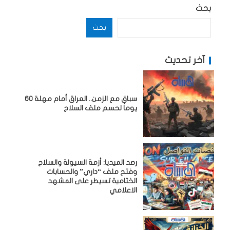
بحث
بحث
آخر تحديث
سباق مع الزمن.. العراق أمام مهلة 60
يوماً لحسم ملف السلاح
رصد الميديا: أزمة السيولة والسلاح
وفتح ملف “داري” والحسابات
الختامية تسيطر على المشهد
الاعلامي