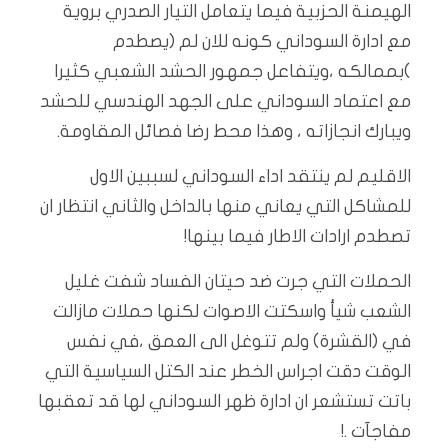
الهيمنة الحزبية فيما يتعامل التيار الصدري بروية
مع ادارة السوداني كونه للان لم (يصطدم
)بممالكه ،ويتفاعل جمهور الحشد الشعبي كثيرا
مع اعتماد السوداني على الجهد الهندسي للحشد
ويبارك انجازاته ، وهذا محط رضا فصائل المقاومة.
الاقليم لم ينتقد اداء السوداني لسببين الاول
للمشاكل التي يعاني منها بالداخل والثاني انتظار ان
تصطدم ارادات الاطار فيما بينها!
الحملات التي جرت ضد حيتان الفساد شفت غليل
الشعب شيأ واسكتت الاصوات لكنها حملات مازالت
في (القشرة) ولم تتوغل الى العمق ،في نفس
الوقت دقت اجراس الخطر عند الكتل السياسية التي
باتت تستشعر ان ادارة ظهر السوداني لها قد تعقبها
مفاجآت .!