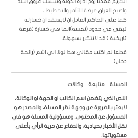
الكريم فقدنا روح ادارة الدولة وتيبست عروق البلد
واصبح العراق عرضة للتآمر والتخطيط ،
كما على الحاكم العادل ان لايعتقد ان خسارته
تبقى في حدود (نفسه)انما هي خسارة (فرصة
تاريخية ) قد لاتتكرر بسهولة.
قطعا لم اكتب مقالي هذا لولا اني اشم (رائحة
دخان).
المسلة – متابعة – وكالات
النص الذي يتضمن اسم الكاتب او الجهة او الوكالة،
لايعبّر بالضرورة عن وجهة نظر المسلة، والمصدر هو
المسؤول عن المحتوى. ومسؤولية المسلة هو في
نقل الأخبار بحيادية، والدفاع عن حرية الرأي بأعلى
مستوياتها.