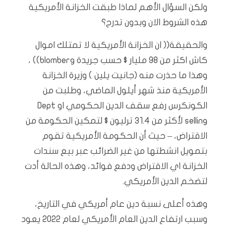
ولكن السؤال الأهم لماذا طبقت الخزانة الأمريكية
هذه الشروط الان وبدون تدرج؟
والحقيقة(( ان الخزانة الأمريكية لا تمتلك اموال
كاش اكثر من ٩٨ مليار $ حسب جريدة blomberg)) ،
وهذا ما حذرت منه (جانيت يلين ) وزيرة الخزانة
الأمريكية منذ شهر أيلول الماضي، وطلبت من
الكونكرس رفع سقف الدين الحكومي او Dept
selling لأكثر من ٣١.٤ ترليون $ لتمكين الحكومة من
الاقتراض، – حيث أن الحكومة الأمريكية تقوم
بتمويل انشطتها من غير الضرائب عبر بيع سندات
الخزانة اي الاقتراض ودفع فوائد، وهذه الحالة أدت
لتضخم الدين الأمريكي.
وهذه أعلى نسبة دين عام أمريكي في التاريخ،
وسبب ارتفاع الدين العام الأمريكي لعام ٢٠٢٢ يعود