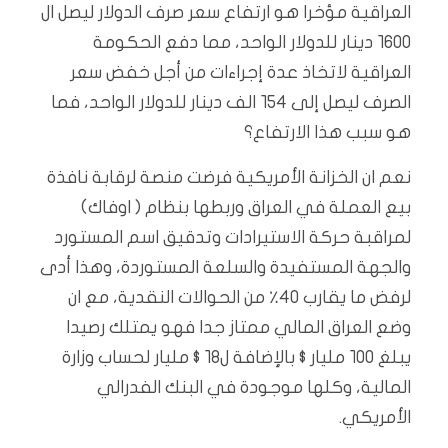
العراقية مؤخرا هو ارتفاع سعر صرف الدولار ليصل ال
١٦٠٠ دينار للدولار الواحد، مما دفع الحكومة
العراقية لاتخاذ عدة إجراءات من أجل خفض سعر
الصرف ليصل إلى ١٥٤ الف دينار للدولار الواحد، فما
هو سبب هذا الارتفاع؟
نعم ان الخزانة الأمريكية فرضت منصة لرقابة نافذة
بيع العملة في العراق وربطها بنظام ( اوفاك)
لمراقبة حركة الاستيرادات وتدقيق اسم المستورد
والجهة المستفيدة والسلعة المستوردة، وهذا أدى
لرفض ما يقارب ٤٠٪ من الحوالات النقدية، مع ان
وضع العراق المالي ممتاز جدا فهو يمتلك رصيدا
يبلغ ١٠٠ مليار $ بالإضافة ل١٨ $ مليار لحساب وزارة
المالية، وكلها موجودة في البنك الفدرالي
الأمريكي.