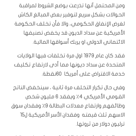
ومن المحتمل آنها تذرعت بوضع الشروط لمراقبة
الحوالات بشكل سريع لتوفير بعض المبالغ الكاش
لغرض الإنفاق الحكومي، والا فأن تخلف الحكومة
الأمريكية عن سداد الديون قد يخفض تصنيفها
الائتماني الدولي او يربك أسواقها المالية.
فقد كان عام ١٩٧٩ اول مرة تخلفات فيها الولايات
المتحدة عن سداد ديونها مما أدى لارتفاع تكليف
خدمة الاقتراض على أمريكا ٦٠نقطة.
وفي حال تكرار التخلف مرة ثانية ، سينخفض الناتج
القومي الأمريكي ٤٪ ويفقد ٦ مليون شخص
وظائفهم وارتفاع معدلات البطالة ٩٪ وفقدان سوق
الاسهم ثلث قيمته وفقدان الأسر الأمريكية ل١٥
ترليون دولار من ثروتها.