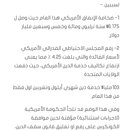
لسببين :-
١- ضخامة الإنفاق الأمريكي هذا العام حيث وصل ل
٦.١٧٥$ ستة ترليون ومائة وخمس وسبعين مليار
دولار.
٢- رفع المجلس الاحتياطي الفدرالي الأمريكي
لأسعار الفائدة والتي بلغت ٤.٢٥ ٪ مما يعني
ارتفاع تكاليف خدمة الدين الأمريكي، حيث دفعت
الولايات المتحدة
١٠٣مليا$ خدمة دين شهري أيلول وتشربين اول فقط
من هذا العام.
وفي هذا الوضع قد تلجأ الحكومة الأمريكية
(لاجراءات استثنائية) مؤقتة لحين موافقة
الكونكرس على رفع او تعليق قانون سقف الدين،