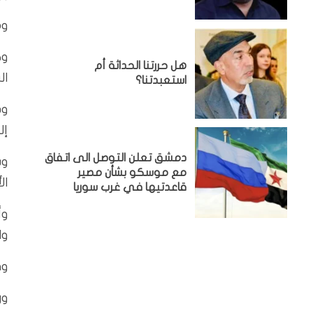
وم
وك
هل حررتنا الحداثة أم
ال
استعبدتنا؟
وذ
إل
دمشق تعلن التوصل الى اتفاق
وي
مع موسكو بشأن مصير
ال
قاعدتيها في غرب سوريا
وأ
وا
وق
ور