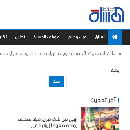
العراق
عرب وعالم
موقف المسلة
تحليل
تقني
Home
المبعوث الأميركي ووفد إيراني في الدوحة قبيل محاد
بحث
بحث
آخر تحديث
أربيل بين ثلاث نيران: حياد مكلف
يواجه ضغوطا إيرانية غير