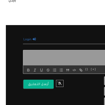
بايدن
Login
{}
[+]
الاسم*
البريد
الالكتروني*
Website