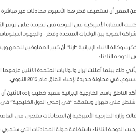
ن المقرر أن تستضيف قطر هذا الأسبوع محادثات غير مباشرة ب
تبت السفارة الأميركية في الدوحة في تغريدة على تويتر الثل
شراكة القوية بين الولايات المتحدة وقطر ، والجهود الدبلوماسي
كرت وكالة الانباء الإيرانية “ارنا” أنّ كبير المفاوضين للجمهو
ى الدوحة الثلاثاء.
أتي ذلك بينما أعلنت ايران والولايات المتحدة الاثنين عزمهما
أسبوع، في محاولة جديدة لإحياء اتفاق عام 2015 النووي.
كد الناطق باسم الخارجية الإيرانية سعيد خطيب زاده الاثنين 
شنطن على طهران وستعقد “في إحدى الدول الخليجية” في وق
الت وزارة الخارجية الأميركية إن المحادثات ستجري في العاصم
حبت الدوحة الثلاثاء باستضافة جولة المحادثات التي ستجري بر