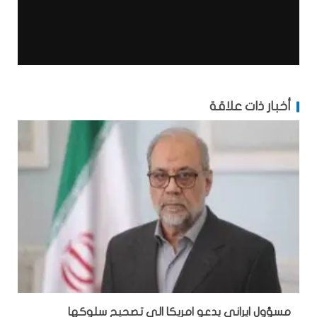
أخبار ذات علاقة
مسؤول ايراني يدعو امريكا الى تصحيح سلوكها