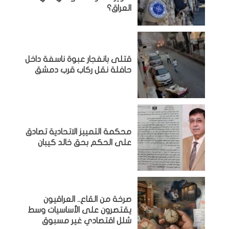
العراق؟
قتلى بانفجار عبوة ناسفة داخل
حافلة نقل ركاب قرب دمشق
محكمة التمييز الاتحادية تصادق
على الحكم بحق خالد كيبان
صرخة من القاع.. العراقيون
يقتصرون على الأساسيات وسط
شلل اقتصادي غير مسبوق