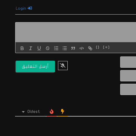
Login
{}
[+]
الاسم*
البريد
الالكتروني*
Website
Oldest