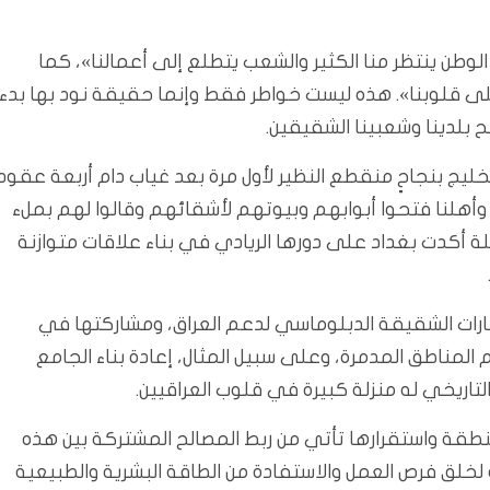
لوطن ينتظر منا الكثير والشعب يتطلع إلى أعمالنا»، كما
على قلوبنا». هذه ليست خواطر فقط وإنما حقيقة نود بها بدء
لح بلدينا وشعبينا الشقيقين.
ليج بنجاحٍ منقطع النظير لأول مرة بعد غياب دام أربعة عقود
 وأهلنا فتحوا أبوابهم وبيوتهم لأشقائهم وقالوا لهم بملء
ة أكدت بغداد على دورها الريادي في بناء علاقات متوازنة
مارات الشقيقة الدبلوماسي لدعم العراق، ومشاركتها في
لمناطق المدمرة، وعلى سبيل المثال، إعادة بناء الجامع
لتاريخي له منزلة كبيرة في قلوب العراقيين.
لمنطقة واستقرارها تأتي من ربط المصالح المشتركة بين هذه
ة لخلق فرص العمل والاستفادة من الطاقة البشرية والطبيعية