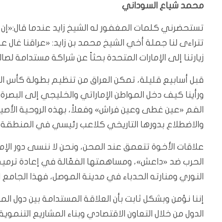
محمد شياع السوداني
تستحضرني كلمات المغفور له الشيخ زايد عندما قال:«إن ا
تتراءى لنا جملة أخي الشيخ محمد بن زايد: «عراقنا غال 
زيارتنا إلى الإمارات المتحدة بحثاً عن شراكة مستدامة لصا
قبل أسابيع قليلة، تمكن العراق من تنظيم بطولة كأس الخ
ورأينا كيف دخل المواطن الإماراتي والخليجي إلى البصرة
الفم «عين غطى وعين فراش» وفعلاً، بهذه الروحية الأصيل
والاضطلاع بدورها التاريخي كلاعب رئيسي في المنطقة.
علاقات الأخوة تتعمق عند المحن، ونحن لا ننسى دور الإ
الحرب ضد «داعش»، ومساهمتها الفعّالة في إعادة ترميم ا
النوري ومنارته الحدباء في مدينة الموصل، فهذا الجامع ا
إننا نؤمن وبشكل ثابت بأن العلاقة المستدامة بين دول ا
الدول من خلال التعاون الاقتصادي وبناء المشاريع التنموي