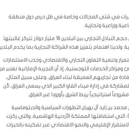
الخبرات في شتى المجالات وخاصة في ظل حرص دول منطقة
عية وزراعية وتجارية.
وتعد الإمارات من أبرز الشركاء التجاريين للعراق، حيث يفوق حجم التبادل التجاري بين البلدين 16 مليار دولار تتركز غالبيتها
ولدينا اهتمام بتعزيز هذه الشراكة التجارية بما يخدم البلدين
مرار وتنمية التعاون التجاري والاقتصادي وجذب الاستثمارات
مراكز الخدمات اللوجستية، إذ أن التجربة الإماراتية تعتبر من
ستفادة من تجاربهم العميقة لبناء العراق، وعلى سبيل المثال،
لمشاركة في إدارة ميناء الفاو الكبير الذي يسعى العراق، لأن
وعاً استراتيجياً يربط الشرق بأوروبا عبر العراق.
مد بن زايد آل نهيان التطورات السياسية والدبلوماسية
لأخيرة في المنطقة والنتائج الإيجابية من (قمة بغداد 2)، التي استضافتها المملكة الأردنية الهاشمية، والتي ركزت
ستقرار الإقليمي والنمو الاقتصادي عبر تمكينه بالخبرات