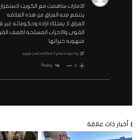
الامارات ساهمت مع الكويت لاستفزاز ص
ينتفع منه العراق من هذه العلاقه
العراق لا يمتلك اراده وحكوماته غير ق
القوى والاحزاب المسلحه اظعف القرا
منهوبه خيراتها
Last edited 3 years ago by طرفه
Reply
0
أخبار ذات علاقة