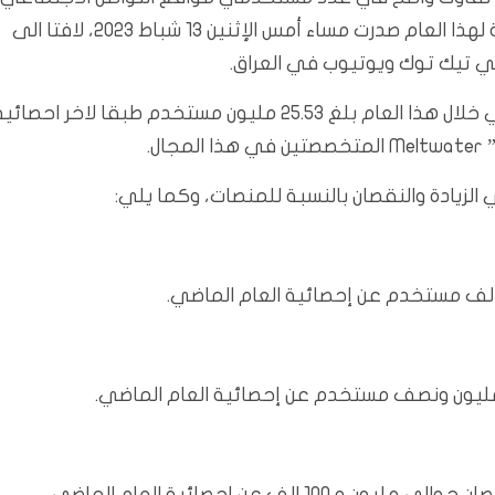
النشطين (Active) للمنصات المختلفة في احدث احصائية لهذا العام صدرت مساء أمس الإثنين 13 شباط 2023، لافتا الى
ي تيك توك ويوتيوب في العراق.
وبيّن المركز ان عدد مستخدمي مواقع التواصل الإجتماعي خلال هذا العام بلغ 25.53 مليون مستخدم طبقا لاخر احصائ
الزيادة والنقصان بالنسبة للمنصات، وكما يلي: