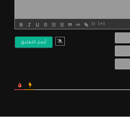
{}
[+]
الاسم*
البريد
الالكتروني*
Website