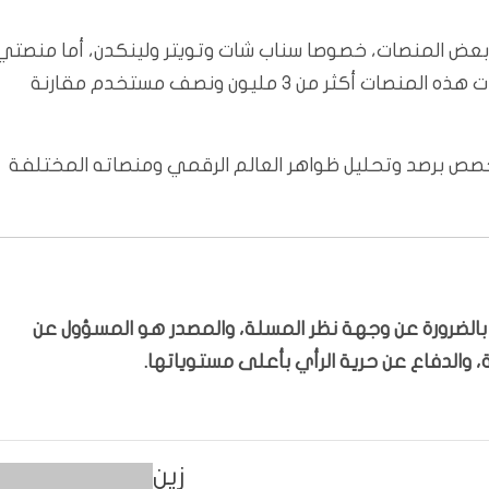
 بعض المنصات، خصوصا سناب شات وتويتر ولينكدن، أما منصتي
فيسبوك وانستجرام وتطبيق فيسبوك ماسنجر حيث فقدت هذه المنصات أكثر من 3 مليون ونصف مستخدم مقارنة
ي DMC هو مركز مستقل متخصص برصد وتحليل ظواهر العالم الرقمي ومنصاته المختلفة
ّر بالضرورة عن وجهة نظر المسلة، والمصدر هو المسؤول عن
 والدفاع عن حرية الرأي بأعلى مستوياتها.
زين