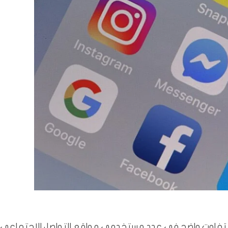
أوضح مركز الاعلام الرقمي DMC ان هنالك تفاوت واضح في عدد مستخدمي مواقع التواصل الاجتماعي