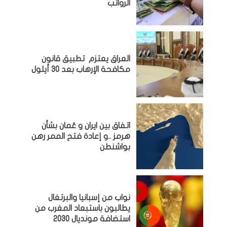
الرواتب
العراق يعتزم تطبيق قانون
مكافحة الإرهاب بعد 30 أيلول
اتفاق بين ايران و عُمان بشأن
هرمز ..و إعادة فتح الممر رهن
بواشنطن
نواب من إسبانيا والبرتغال
يطالبون باستبعاد المغرب من
استضافة مونديال 2030