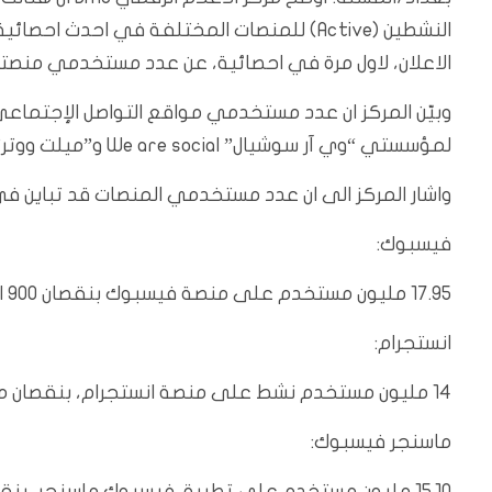
الاعلان، لاول مرة في احصائية، عن عدد مستخدمي منصت
لمؤسستي “وي آر سوشيال” We are social و”ميلت ووتر” Meltwater المتخصصتين في هذا المجال.
واشار المركز الى ان عدد مستخدمي المنصات قد تباين في 
فيسبوك:
17.95 مليون مستخدم على منصة فيسبوك بنقصان 900 الف مستخدم عن إحصائية العام الماضي.
انستجرام:
14 مليون مستخدم نشط على منصة انستجرام، بنقصان مليون ونصف مستخدم عن إحصائية العام الماضي.
ماسنجر فيسبوك:
15.10 مليون مستخدم على تطبيق فيسبوك ماسنجر، بنقصان حوالي مليون و 100 الف عن إحصائية العام الماضي.