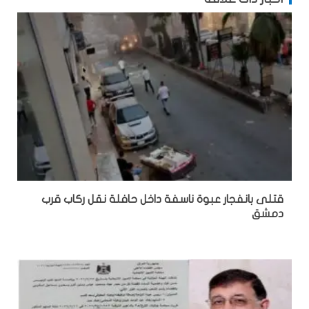
قتلى بانفجار عبوة ناسفة داخل حافلة نقل ركاب قرب
دمشق