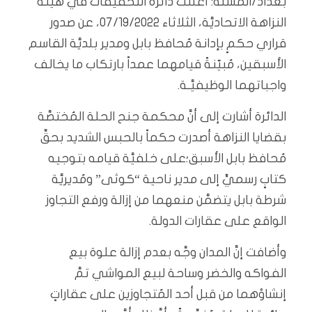
بغداد/المسلة: أعلنت دائرة التحقيقات في هيئة
النزاهة الاتحاديَّة، الثلاثاء 07/19/2022، عن صدور
قراري حكمٍ بإدانة مُحافظ بابل ومدير بلديَّة القاسم
الأسبقين، مُبيّنةً قيامهما عمداً بارتكاب ما يخالف
واجباتهما الوظيفيَّـة.
الدائرة أشارت إلى أنَّ محكمة جنح الحلة المُختصَّة
بقضايا النزاهة أصدرت حكماً بالحبس الشديد بحقِّ
مُحافظ بابل الأسبق؛على خلفيَّة قيامه بتوجيه
كتابٍ رسميٍّ إلى مدير ناحية “كوثى” ومُديريَّة
شرطة بابل يتضمَّن منعهما من إزالة ورفع التجاوز
الواقع على عقارات الدولة.
وأضافت إنَّ المدان وجَّه بعدم إزالة علوة بيع
الفواكه والخضر وساحة لبيع المواشي تمَّ
إنشاؤهما من قبل أحد المُتجاوزين على عقاراتٍ