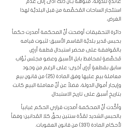
عائدةٍ للدولة، مُنوِّهةً بـأنَّ ذلك أدَّى إلى عدم
استئجار الساحات المُخصَّصة من قبل البلديَّة لهذا
الغرض.
دائرة التحقيقات أوضحت أنَّ المحكمة أصدرت حكماً
بحبس مُدير بلديَّة القاسم الأسبق؛ لثبوت قيامه
بالمُوافقة على محضر استبدال قطعة أرضٍ
مُخصَّصةٍ لمحافظ بابل الأسبق وعضو مجلس نُوَّاب
سابق بقطعةٍ أرضٍ أخرى؛ على الرغم من وجود
معاملة بيعٍ عليها وفق المادة (25) من قانون بيع
وإيجار أموال الدولة، فضلاً عن أنَّ معاملة البيع كانت
بتاريخٍ أسبق على تاريخ الاستبدال.
وأكَّدت أنَّ المحكمة أصدرت قراري الحكم غيابياً
بالحبس الشديد لمُدَّة سنتين بحقِّ كلا المُدانين؛ وفقاً
لأحكام المادة (331) من قانون العقوبات.