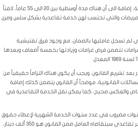
واستطرد أن المدى الأكبر 63 عاماً والخدمة الأصغرية 15سنة، إضافة الى أن هناك مدة أوسطية بين 20 الى 55 عاماً، لافتاً
المريضات والتي تحتسب لهن خدمة تقاعدية بشكل سلس ومرن
تي لم تسجل عامليها بالضمان، مع وجود فرق تفتيشية
 الغرامات تتضمن فرض غرامات وزيادتها بخمسة أضعاف وبعدها
عد تشريع القانون، ويجب أن يكون هناك التزاماً حقيقياً من
سائلات القانونية، موضحاً أن القانون يتضمن كذلك إضافة
خاص والعكس صحيح، كما يمكن نقل الخدمة التقاعدية في
نوات مضروب في عدد سنوات الخدمة الشهرية لإعطاء حقوق
الموظفين السابقين أو العمال السابقين، موضحاً أن أقل أجر تقاعدي سيتقاضاه العامل ضمن القانون هو 350 ألف دينار،