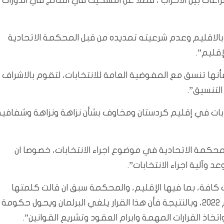
عات بين الأحزاب ، فضلاً عن التشكيك في النتائج في الدورات
بالاقليم وعدم شرعيته تمديده من قبل المحكمة الاتحادية
إقليم”.
أنها تنسق مع المفوضية العامة للانتخابات، لتقوم بالاشراف
التنسيق”.
تخابات في إقليم كردستان ومخاوف بشأن نزاهة ونزاهة وشفافية
محكمة الاتحادية في موضوع اجراء الانتخابات، خصوصا ان
 وآلية اجراء الانتخابات”.
ت كافة، بما فيها الإقليم، والمحكمة سبق ان قالت كلمتها
بعدم شرعية برلمان كردستان من تاريخ 6 تشرين الثاني عام 2022، وبالنتيجة فأن هذا القرار يلغي البرلمان ويحول حكومة
اذ القرارات المهمة وابرام العقود وتشريع القوانين”.