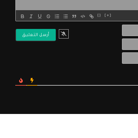
{}
[+]
الاسم*
البريد
الالكتروني*
Website