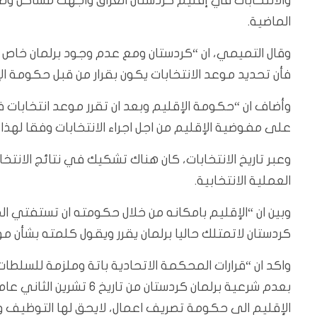
والانتخابات في إقليم كردستان العراق واجهت مشاكل وصرا
الماضية.
وقال التميمي، ان “كردستان ومع عدم وجود برلمان خاص 
فأن تحديد موعد الانتخابات يكون بقرار من قبل حكومة ال
وأضاف ان “حكومة الإقليم وبعد ان تقرر موعد انتخابات ف
على مفوضية الإقليم من اجل اجراء الانتخابات وفقا لهذا 
وعبر تاريخ الانتخابات، كان هناك تشكيك في نتائج الان
العملية الانتخابية.
وبين ان “الإقليم بامكانه من خلال حكومته ان تستفتي ال
كردستان لاتمتلك حاليا برلمان يقرر ويقول كلمته بشأن موعد
واكد ان “قرارات المحكمة الاتحادية باتة وملزمة للسلطا
الإقليم الى حكومة تصريف اعمال، لايحق لها التوظيف واتخ