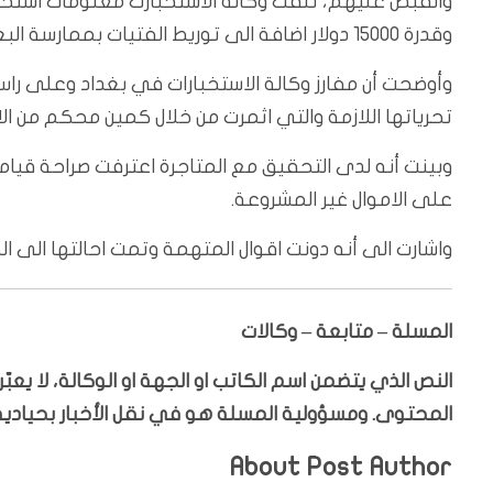
والقبض عليهم، تلقت وكالة الاستخبارت معلومات استخبار
وقدرة 15000 دولار اضافة الى توريط الفتيات بممارسة البغاء من اجل كسب المال غير المشروع.
وأوضحت أن مفارز وكالة الاستخبارات في بغداد وعلى راس
تحرياتها اللازمة والتي اثمرت من خلال كمين محكم من الاط
وبينت أنه لدى التحقيق مع المتاجرة اعترفت صراحة قيام
على الاموال غير المشروعة.
واشارت الى أنه دونت اقوال المتهمة وتمت احالتها الى الج
المسلة – متابعة – وكالات
النص الذي يتضمن اسم الكاتب او الجهة او الوكالة، لا يع
المحتوى. ومسؤولية المسلة هو في نقل الأخبار بحيادية،
About Post Author