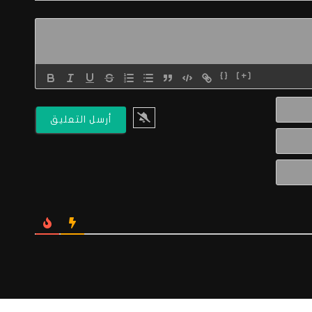
{}
[+]
الاسم*
البريد
الالكتروني*
Website