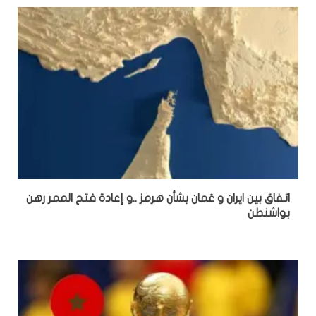
اتفاق بين ايران و عُمان بشأن هرمز ..و إعادة فتح الممر رهن
بواشنطن