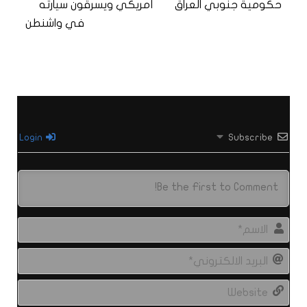
حكومية جنوبي العراق
أمريكي ويسرقون سيارته
في واشنطن
Login
Subscribe
الاس
البري
الال
site