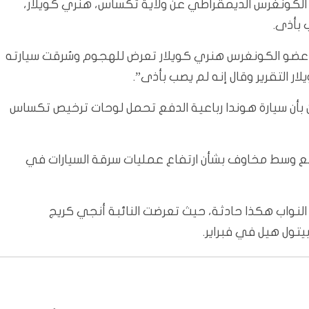
الكونغرس الديمقراطي عن ولاية تكساس، هنري كويلار،
بأذى.
عضو الكونغرس هنري كويلار تعرض للهجوم وسُرقت سيارته
ر التقرير وقال إنه لم يصب بأذى”.
ن بأن سيارة هوندا رباعية الدفع تحمل لوحات ترخيص تكساس
قع وسط مخاوف بشأن ارتفاع عمليات سرقة السيارات في
 النواب هكذا حادثة، حيث تعرضت النائبة أنجي كريج
تول هيل في فبراير.