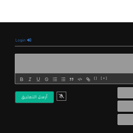
Login
{}
[+]
الاسم*
البريد
الالكتروني*
Website