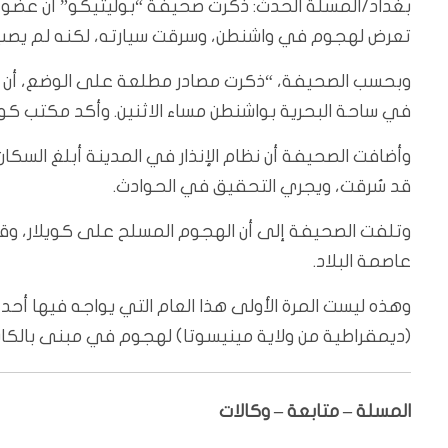
بغداد/المسلة الحدث: ذكرت صحيفة “بوليتيكو” أن عضو 
تعرض لهجوم في واشنطن، وسرقت سيارته، لكنه لم يصب 
وبحسب الصحيفة، “ذكرت مصادر مطلعة على الوضع، أن 
في ساحة البحرية بواشنطن مساء الاثنين. وأكد مكتب كويلا
وأضافت الصحيفة أن نظام الإنذار في المدينة أبلغ السكا
قد سُرقت، ويجري التحقيق في الحوادث.
وتلفت الصحيفة إلى أن الهجوم المسلح على كويلار، و
عاصمة البلاد.
وهذه ليست المرة الأولى هذا العام التي يواجه فيها أحد
(ديمقراطية من ولاية مينيسوتا) لهجوم في مبنى بالكابي
المسلة – متابعة – وكالات