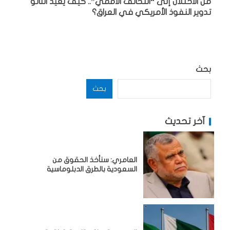
من الاحتلال إلى “التحالف الأممي”.. كيف يعيد الناتو
تدوير النفوذ الأمريكي في العراق؟
بحث
بحث
آخر تحديث
العامري: سنأخذ الحقوق من
السعودية بالطرق الدبلوماسية