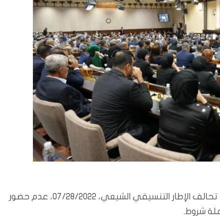
بغداد/المسلة: أبلغ رئيس تحالف السيادة خميس الخنجر، تحالف الإطار التنسيقي الشيعي، 07/28/2022، عدم حضور
ملة شروط.