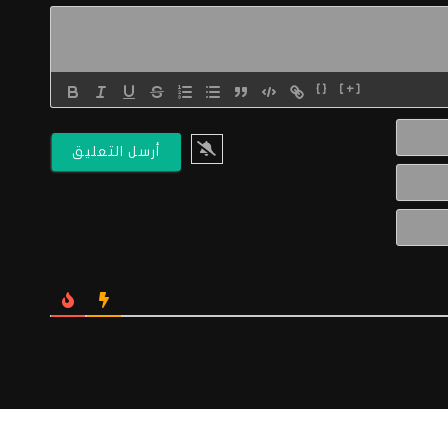
{}
[+]
الاسم*
البريد
الالكتروني*
Website