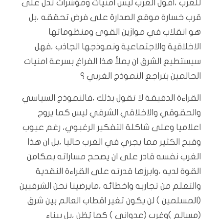
للغرب ،افول الغرب ليس امنيات ومؤشرات تدل على
قرب خسارة موقع الصدارة على فرض تحققه ،بل
هو انقلاب في موازين القوى ومنظوماتها
الاخلاقية والاجتماعية ونموذجها الجاذب ،فهل
سيستطيع الشرق ان يملأ هذا الفراغ بسرعة امنيات
الحالمين بتراجع النموذج الغربي ؟
القراءة الدقيقة لا تقول بذلك ،فالنموذج السياسي
والحقوقي والاخلاقي الشرقي ليس كما يروج
اعلاميا وعلى شاكلة التفكير الرغبوي، رغم عيوب
وقبح الكثير مما يجري في الغرب حاليا ،بل ان هذا
الغرب نفسه قادر على ان يصحح مساراته بمكامن
القوة لديه ،وابرزها قدرته على القراءة النقدية
والتعلم من تجاربه واخطائه ،مايرضينا نحن الشرقيين
(المسلمين ) لن يكون تغير اقطاب العالم بين شرق
(مسالم )وغرب (عدواني ) كما يُظن ،بل ببناء