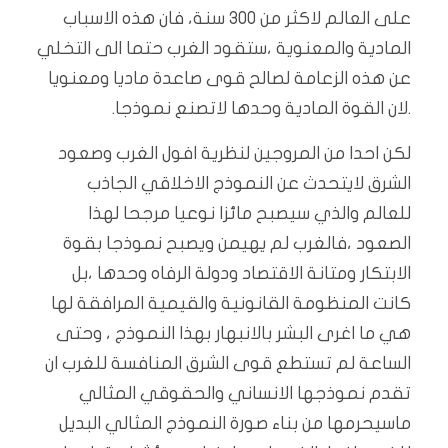
على العالم لاكثر من 300 سنة، فان هذه الاسباب
المادية والمعنوية ،ستقود الغرب حتما الى التخلي
عن هذه الزعامة لصالح قوى صاعدة ماديا ومعنويا
.لان القوة المادية وحدها لاتصنع نموذجا.
لكن احدا من المروجين لنظرية افول الغرب وصعود
الشرق لايتحدث عن النموذج الاخلاقي الجاذب
للعالم والذي سيصبح مائزا نوعيا مرجحا لهذا
الصعود ،فالغرب لم يهيمن ويصبح نموذجا بقوة
الابتكار ومتانة الاقتصاد ودولة الرفاه وحدها ،بل
كانت المنظومة القانونية والقيمية المرافقة لها
هي ما اغرى البشر بالانبهار بهذا النموذج ، وحتى
الساعة لم تستطع قوى الشرق المنافسة للغرب ان
تقدم نموذجها الانساني والحقوقي المثالي
ماسيحرمها من بناء صورة النموذج المثالي البديل