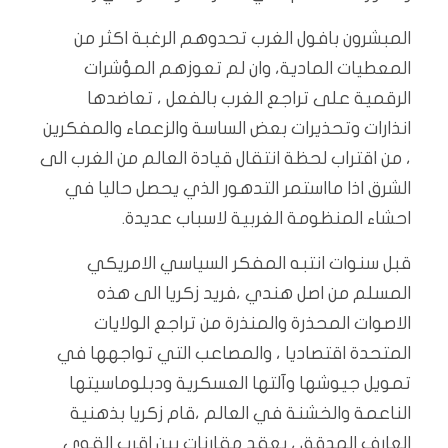
المبشرون بافول الغرب تحدوهم الرغبة اكثر من
المعطيات المادية، وان لم تعوزهم المؤشرات
الرقمية على تراجع الغرب بالفعل ، تعاضدها
انذارات وتحذيرات بعض الساسة والزعماء والمفكرين
، من اقتراب لحظة انتقال قيادة العالم من الغرب الى
الشرق اذا مااستمر التدهور الذي يحصل حاليا في
احشاء المنظومة الغربية لاسباب عديدة.
قبل سنوات انتبه المفكر السياسي الامريكي
المسلم من اصل هندي ،فريد زكريا الى هذه
الاصوات المحذرة والمنذرة من تراجع الولايات
المتحدة اقتصاديا ، والمصاعب التي تواجهها في
تمويل جيوشها وآلتها العسكرية ودبلوماسيتها
الناعمة والخشنة في العالم ،قام زكريا بذهنية
العارف المدقق ، بعقد مقارنات بين اقرب القوى