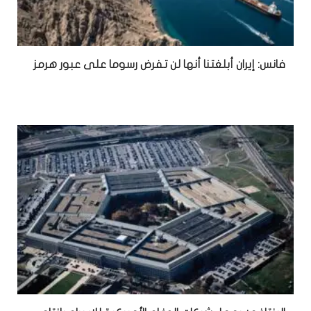
فانس: إيران أبلغتنا أنها لن تفرض رسوما على عبور هرمز