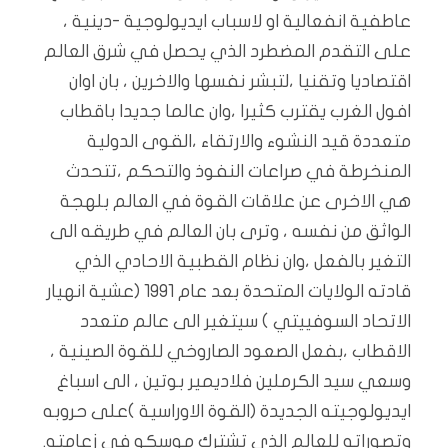
عاطفية انفعالية او لاسباب ايديولوجية -دينية ،
على التقدم المضطرد الذي يحصل في شرق العالم
اقتصاديا وتقنيا ،لتبشر نفسها والاخرين ، بان اوان
افول الغرب يقترب كثيرا ،وان عالما جديدا باقطاب
متعددة قيد النشوء والارتقاء ،القوى الدولية
المنخرطة في صراعات النفوذ والتحكم ،تتحدث
هي الاخرى عن علاقات القوة في العالم بلهجة
الواثق من نفسه ، وترى بان العالم في طريقه الى
التغير بالفعل ،وان نظام القطبية الاحادي الذي
قادته الولايات المتحدة بعد عام 1991 (عشية انهيار
الاتحاد السوفييتي ) سيتغير الى عالم متعدد
الاقطاب ،بفعل الصعود الصاروخي للقوة الصينية ،
وسعي سيد الكرملين فلاديمير بوتين ، الى اسباغ
ايديولوجيته الجديدة (القوة الاوراسية )على حروبه
وتصوراته للعالم الذي تشترك موسكو في زعامته.