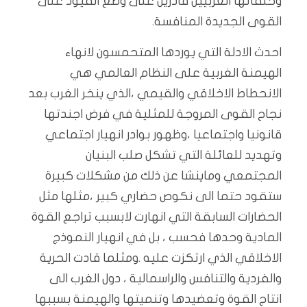
وحلفائها الغربيين قادرين على وضع القيود على
القوى الجديدة المنافسة.
احدث الادلة التي يوردها المتحمسون لانهاء
الهيمنة الغربية على النظام العالمي هي
الانحطاط الاخلاقي والقيمي ،الذي ينخر الغرب بعد
نجاح القوى المروجة للمثلية في فرض اجندتها
قانونيا واجتماعيا ،وظهور بوادر انهيار اجتماعي
وتهديد للعائلة التي تشكل صلب البنيان
المجتمعي وماينشا عن ذلك من مشكلات كبيرة
ستقود حتما الى نكوص حضاري كبير ،مثلها مثل
الحضارات السابقة التي انهارت لابسبب تراجع القوة
المادية وحدها فحسب ، بل في انهيار النموذج
الاخلاقي الذي ارتكزت عليه .ومثلما قادت الحرية
والفردية والتنافس والراسمالية ، دول الغرب الى
انتاج القوة وتعضيدها وتنميتها والهيمنة بسببها