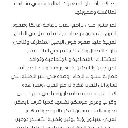
مع الاعتراف بان المتغيرات العالمية تشي بشراسة
المنافسة وصعوبتها.
المراهنون على تراجع الغرب بزعامة امريكا وصعود
الشرق ،يقدمون قراءة احادية لما يحصل في البلدان
الغربية منها صعود قوى اليمين المتطرف وتنامي
تيارات الانعزال والانغلاق القومي الناتجة من
المشكلات الاقتصادية والاجتماعية وتوافد
المهاجرين واللاجئين وتدهور مستويات المعيشة
مقارنة بسنوات الرخاء ، وهذه هي اكبر الامثلة التي
تساق الان لتعزيز فكرة تراجع الغرب ،وتعزز هذه
الامثلة ايضا بفرضية انتصار روسيا في حربها على
اوكرانيا وفرض موسكو نفسها قطبا شرسا لايمكن
تجاوزه ،المتحمسون لفكرة التراجع والتدهور
الغربي ،يتبنون رؤية بوتين ونظرية الكسندر دوغين
للحرب الروسية الاوكرانية، وينظرون اليها بانها حجر