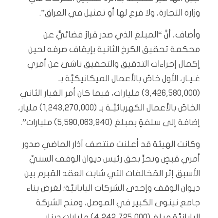
وزارة التجارة، ولا فرع لها أو تمثيل في العراق”.
وأضاف، أنَّ “المبلغ الذي صدر قرارٌ قضائيٌّ عن
محكمة تحقيق الكرخ الثانية بإيقاف صرفه لحين
إكمال إجراءات التدقيق والتحقيق ناشئ عن أمري
غـيـار، الأول خاصّ بالأعمال الميكانيكيَّة بـ
(3,426,580,000) مليارات، فيما كان أمر الغيار الثاني
الخاصّ بالأعمال الكهربائيَّـة بـ (1,243,270,000) مليار،
إضافة إلى سلفةٍ بمبلغ (5,590,063,940) مليارات”.
وكانت الهيئة قد أعلنت منتصف آذار الماضي صدور
أمري قبضٍ وتحرٍّ بحق رئيس ديوان الوقف السنيِّ
الأسبق إثر المُخالفات التي شابت العقد المُبرم بين
ديوان الوقف وإحدى الشركات اليابانيَّة؛ لغرض بناء
جامع نينوى الكبير في الموصل، ومنح الشركة
اليابانيَّة مبلغ (4,242,725,000) مليارات دينارٍ