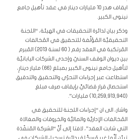
ايقاف هدر 10 مليارات دينار في عقد تأهيل جامع
نينوى الكبير.
وذكر بيان لدائرة التحقيقات في الهيئة، “اللجنة
التحقيقيَّة المُؤلَّفة للتحقيق في المُخالفات
المُرتكبة في العقد رقم ( 60 لسنة 2013) المُبرم
بين ديوان الوقف السنيّ وإحدى الشركات اليابانيَّة
لتأهيل جامع نينوى الكبير بمبلغ (66) مليار دينارٍ،
استطاعت عبر إجراءات التحرّي والتحقيق والتدقيق
استحصال قرارٍ قضائيٍّ بإيقاف صرف مبلغ
(10,259,913,940) مليارات”.
واشار، الى ان “إجراءات اللجنة للتحقيق في
المُخالفات الإداريَّة والماليَّة والخروقات والمغالاة
التي شابت العقد”، لافتا إلى أنَّ “الشركة المُنفّذة
تبيَّن أنَّها غير مُسجَّلة بدائرة تسجيل الشركات في