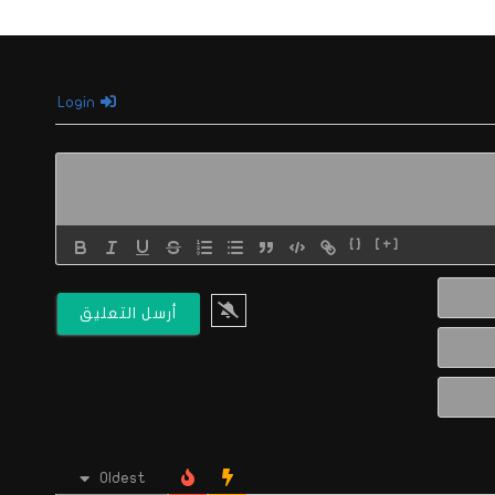
Login
{}
[+]
الاسم*
البريد
الالكتروني*
Website
Oldest