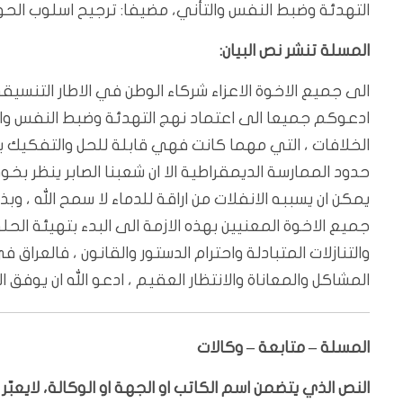
التهدئة وضبط النفس والتأني، مضيفا: ترجيح اسلوب الحوار 
المسلة تنشر نص البيان:
الى جميع الاخوة الاعزاء شركاء الوطن في الاطار التنسيقي 
ادعوكم جميعا الى اعتماد نهج التهدئة وضبط النفس والتأ
الخلافات ، التي مهما كانت فهي قابلة للحل والتفكيك به
حدود الممارسة الديمقراطية الا ان شعبنا الصابر ينظر بخوف
يمكن ان يسببه الانفلات من اراقة للدماء لا سمح الله ، وبذ
جميع الاخوة المعنيين بهذه الازمة الى البدء بتهيئة ال
والتنازلات المتبادلة واحترام الدستور والقانون ، فالعرا
المشاكل والمعاناة والانتظار العقيم ، ادعو الله ان يوفق
المسلة – متابعة – وكالات
النص الذي يتضمن اسم الكاتب او الجهة او الوكالة، لايعب