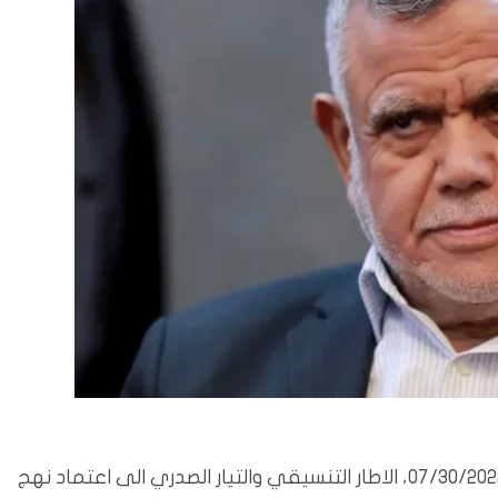
بغداد/المسلة: دعا رئيس تحالف الفتح هادي العامري، 07/30/2022، الاطار التنسيقي والتيار الصدري الى اعتماد نهج