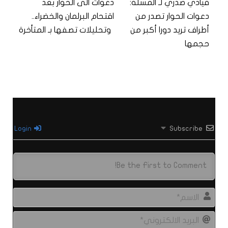
قيادي صدري لـ المسلة:
دعوات الى الحوار بعد
دعوات الحوار تصدر من
اقتحام البرلمان والخضراء..
أطراف تريد دورا أكبر من
وتحليلات تصفها بـ المتأخرة
حجمها
Login
Subscribe
الاس
البري
الال