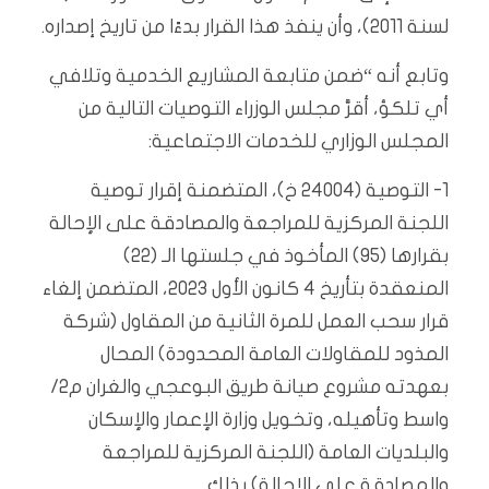
لسنة 2011)، وأن ينفذ هذا القرار بدءًا من تاريخ إصداره.
وتابع أنه “ضمن متابعة المشاريع الخدمية وتلافي
أي تلكؤ، أقرَّ مجلس الوزراء التوصيات التالية من
المجلس الوزاري للخدمات الاجتماعية:
1- التوصية (24004 خ)، المتضمنة إقرار توصية
اللجنة المركزية للمراجعة والمصادقة على الإحالة
بقرارها (95) المأخوذ في جلستها الـ (22)
المنعقدة بتأريخ 4 كانون الأول 2023، المتضمن إلغاء
قرار سحب العمل للمرة الثانية من المقاول (شركة
المذود للمقاولات العامة المحدودة) المحال
بعهدته مشروع صيانة طريق البوعجي والغران م2/
واسط وتأهيله، وتخويل وزارة الإعمار والإسكان
والبلديات العامة (اللجنة المركزية للمراجعة
والمصادقة على الإحالة) بذلك.