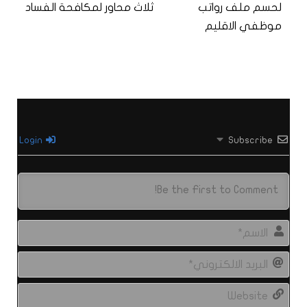
لحسم ملف رواتب
ثلاث محاور لمكافحة الفساد
موظفي الاقليم
Login
Subscribe
الاس
البري
الال
site