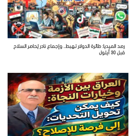
رصد الميديا: طائرة الدولار تهبط.. وإجماع نادر يُحاصر السلاح
قبل 30 أيلول