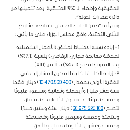
الحقيقية وإطفاء الـ 50% المتبقية، بعد تثمينها من
دائرة عقارات الدولة”.
وبين أنه “ضمن الجانب الخدمي ومتابعة مشاريع
البـُنى التحتية، وافق مجلس الوزراء على ما يأتي :
1- زيادة نسبة الاحتياط لمكوّن (الأعمال التكميلية
لمحطّة معالجة مجاري الرفاعي) بنسبة (37.1%)
بعد التقريب لتصبح (47.1%) بدلًا من (10%).
2- زيادة الكلفة الكلية للمكون المشار إليه في
الفقرة الأولى بمقدار (
16.478.563.400
) دينار، فقط
ستة عشر مليارًا وأربعمئة وثمانية وسبعون مليونًا
وخمسمئة وثلاثة وستون ألفًا واربعمئة دينار،
لتصبح (
66.675.525.100
) دينار، ستة وستين مليارًا
وستمئة وخمسة وسبعين مليونًا وخمسمئة
وخمسة وعشرين ألفًا ومئة دينار، بدلاً من