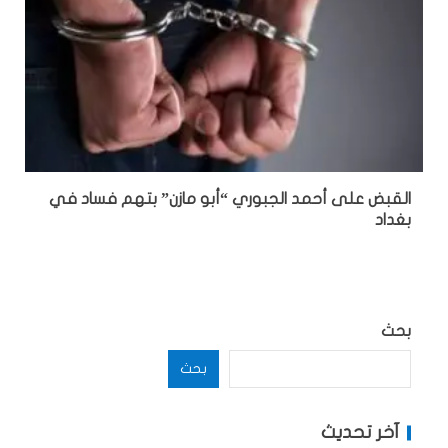
القبض على أحمد الجبوري “أبو مازن” بتهم فساد في
بغداد
بحث
بحث
آخر تحديث