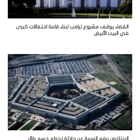
القضاء يوقف مشروع ترامب لبناء قاعة احتفالات كبرى
في البيت الأبيض
البنتاغون يرفع السرية عن حادثة تحطم جسم طائر