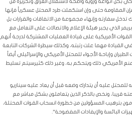
كي بكل أنواعه ورؤية واضحة لاستقلال العراق وتحريره من
إن المقاومة حتى وإن استكملت طرد المحتل عسكرياً فإنها
تدخل سفارته وإنهاء مجموعة من الاتفاقات والقرارات بل
 الاحتلال مثل قانون 64 الذي أصدره بريمر الذي يجبر هيئة الإعلام والاتصالات على التعامل مع
لقوات الأمريكية على قيادة العمليات المشتركة لدرجة أنهم
في القيادة مهما علت رتبته، وكذلك سيطرة الشركات التابعة
الطيران وإباحة الأجواء للمحتل الأمريكي والإسرائيلي أيضاً
نع الأمريكي ذلك ويتحكم به، وغير ذلك كثيرسيتم تسليط
للمحتل عليه أن يتدارك وضعه قبل أن يعاد عليه سيناريو
ته قريبا، ونخص بالذكر الذين يتعاملون بشكل مباشر مع
ومون بترهيب المسؤولين من خطورة انسحاب القوات المحتلة،
ات البائسة والإيفادات المفضوحة”.