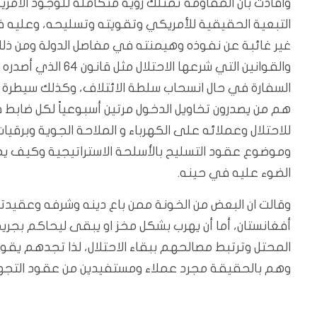
وافادت بان المقاومة تمتلك رؤية متكاملة للوجود الأمري
التبعية الحقيقية للأمريكي وتقويته وتسليحه، وعليه ف
غير غائبة عن نفوذه وهيمنته في مفاصل الدولة ومن ذلك 
والقوانين التي شرعها
السفارة في حال انسحاب سلطة الائتلاف، وكذلك سيطرة ا
هم من يصدرون تخاويل الدخول مرتين أسبوعياً لكل ضابط 
للاحتلال وعملائه على الكهرباء و الملاحة الجوية وبرقيات 
وموضوع عقود التسليح بالأسلحة الاستراتيجية وكيف يم
الضوء عليه في حينه.
وقالت ان البعض من الخونة ممن باع دينه وشرفه وعقيدته 
أفغانستان، أما أن يهرب بشكل مخز او يبقى ليحاكم بجريم
المحتل وترتبط مصالحهم ببقاء الاحتلال، لذا تجدهم يق
وهم بالحقيقة مجرد عملاء ومستفيدين من عقود التجهيز