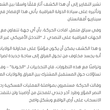
تشير التقارير إلى أن هذا الكشف أثار قلقًا واسعًا بين ا
وتأثيره على سيادة الدولة العراقية. يأتي هذا الإفصاح
سيناريو أفغانستان.
وفي سياق متصل، افادت الحركة، بأن أي جهة تتعاون م
الجهات العراقية على التصدي لـ “التدخل الأمريكي غير ا
و هذا الكشف يمكن أن يكون مؤشرًا على محاولة الولايات
أنه يجسد مخاوف من تحول العراق إلى ساحة جديدة لصراع
وتزامنًا مع هذه التطورات، فان التحذيرات لـ “الخونة” – وف
تساؤلات حول المستقبل المشترك بين العراق والولايات الم
وقالت الحركة: مستمرون بمواصلة العمليات العسكرية رد
النصر المؤزر وطرد آخر جندي للمحتل من أراضينا ولن نلتف
الانسحاب على أرض الواقع وبشكل واضح.