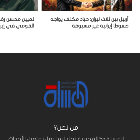
أربيل بين ثلاث نيران: حياد مكلف يواجه
تعيين محسن رضائ
ضغوطا إيرانية غير مسبوقة
القومي في إيرا
من نحن؟
المسلة وكالة خبرية تحليلية تنقل تفاصيل الأحداث