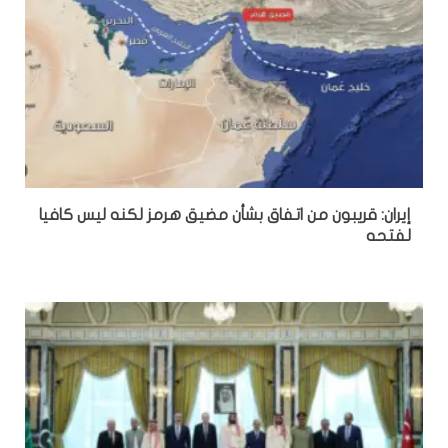
إيران: قريبون من اتفاق بشأن مضيق هرمز لكنه ليس كافيا
لفتحه