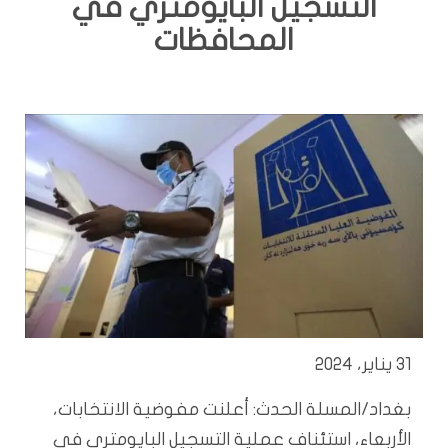
التسجيل البايومتري في
المحافظات
31 يناير، 2024
بغداد/المسلة الحدث: أعلنت مفوضية الانتخابات،
الأربعاء، استئناف عملية التسجيل البايومتري في