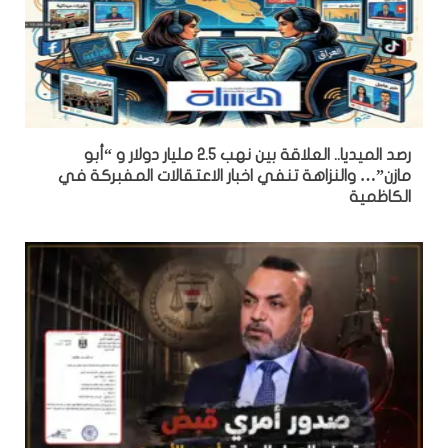
رصد الميديا.. العلاقة بين نهب 2.5 مليار دولار و “أبو
مازن”… والنزاهة تنفي اخبار الاعتقالات المفبركة في
الكاظمية