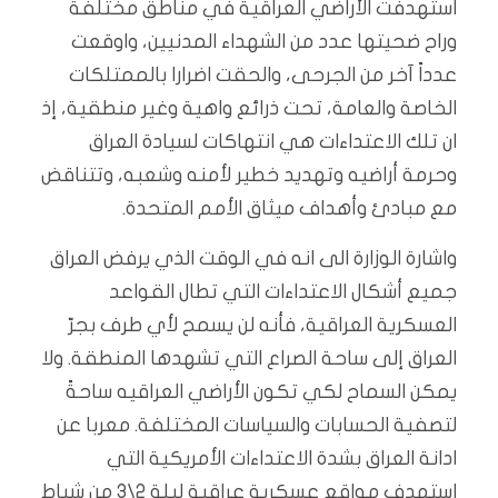
استهدفت الأراضي العراقية في مناطق مختلفة
وراح ضحيتها عدد من الشهداء المدنيين، واوقعت
عدداً آخر من الجرحى، والحقت اضرارا بالممتلكات
الخاصة والعامة، تحت ذرائع واهية وغير منطقية، إذ
ان تلك الاعتداءات هي انتهاكات لسيادة العراق
وحرمة أراضيه وتهديد خطير لأمنه وشعبه، وتتناقض
مع مبادئ وأهداف ميثاق الأمم المتحدة.
واشارة الوزارة الى انه في الوقت الذي يرفض العراق
جميع أشكال الاعتداءات التي تطال القواعد
العسكرية العراقية، فأنه لن يسمح لأي طرف بجرّ
العراق إلى ساحة الصراع التي تشهدها المنطقة. ولا
يمكن السماح لكي تكون الأراضي العراقيه ساحةً
لتصفية الحسابات والسياسات المختلفة. معربا عن
ادانة العراق بشدة الاعتداءات الأمريكية التي
استهدف مواقع عسكرية عراقية ليلة 2\3 من شباط